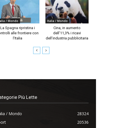
talia / Mondo
Italia / Mondo
La Spagna ripristina i
Cina, in aumento
ntrolli alle frontiere con
dell’11,3% i ricavi
l’Italia
dell’industria pubblicitaria
ategorie Più Lette
alia / Mondo
28324
ort
20536