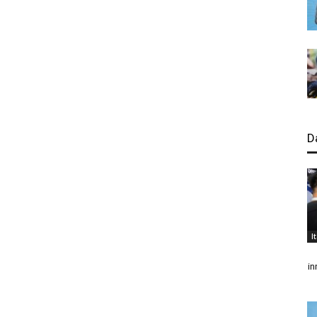
D
I
in