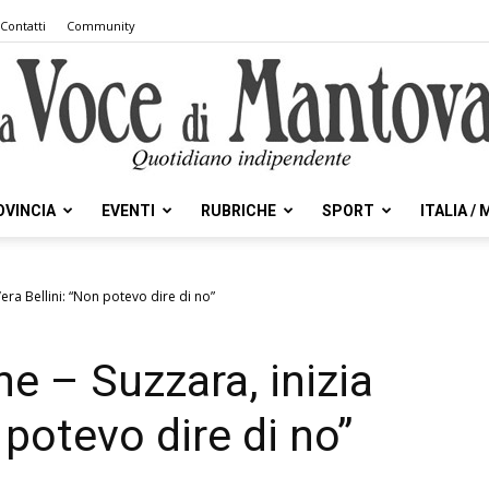
Contatti
Community
OVINCIA
EVENTI
RUBRICHE
SPORT
ITALIA /
la
’era Bellini: “Non potevo dire di no”
e – Suzzara, inizia
Voce
n potevo dire di no”