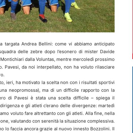
a targata Andrea Bellini: come vi abbiamo anticipato
la squadra delle zebre dopo l’esonero di mister Davide
 Montichiari dalla Voluntas, mentre mercoledì prossimo
. Pavesi, da noi interpellato, non ha voluto rilasciare
ro.
 ieri, ha motivato la scelta non con i risultati sportivi
 una neopromossa), ma di un difficile rapporto con la
ro di Pavesi è stata una scelta difficile – spiega il
a dirigenza e gli atleti c’erano delle divergenze: martedì
mo voluto fare altrettanto con gli atleti. Alla fine, nella
ione, valutando con serenità la situazione complessiva.
 lo faccia ancora grazie al nuovo innesto Bozzolini. Il