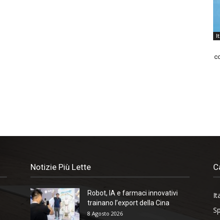
I
co
Notizie Più Lette
C
Robot, IA e farmaci innovativi
It
trainano l’export della Cina
Sp
8 Agosto 2026