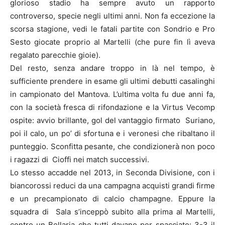
glorioso stadio ha sempre avuto un rapporto
controverso, specie negli ultimi anni. Non fa eccezione la
scorsa stagione, vedi le fatali partite con Sondrio e Pro
Sesto giocate proprio al Martelli (che pure fin lì aveva
regalato parecchie gioie).
Del resto, senza andare troppo in là nel tempo, è
sufficiente prendere in esame gli ultimi debutti casalinghi
in campionato del Mantova. L’ultima volta fu due anni fa,
con la società fresca di rifondazione e la Virtus Vecomp
ospite: avvio brillante, gol del vantaggio firmato Suriano,
poi il calo, un po’ di sfortuna e i veronesi che ribaltano il
punteggio. Sconfitta pesante, che condizionerà non poco
i ragazzi di Cioffi nei match successivi.
Lo stesso accadde nel 2013, in Seconda Divisione, con i
biancorossi reduci da una campagna acquisti grandi firme
e un precampionato di calcio champagne. Eppure la
squadra di Sala s’inceppò subito alla prima al Martelli,
contro un Bellaria che tutti davano per spacciato: 3-3 il