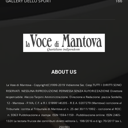
GALLERY DELLO SPORT
166
ABOUT US
La Voce di Mantova - Copyright(C)1999-2019 Vidiemme Soc. Coop TUTTI I DIRITTI SONO
RISERVATI. NESSUNA RIPRODUZIONE PERMESSA SENZA AUTORIZZAZIONE Direttore
responsabile: Alessio Tarpini Amministrazione, Direzione e Redazione: piazza Sordello,
12 - Mantova - P.IVA, C.F. e R.I. 01898140205 - R.E.A. 0207279 (Mantova) iscrizione al
Tribunale: iscritta al Tribunale di Mantova al n. 25 del 30/11/1992 - iscrizione al ROC:
n. 9363 Pubblicazione a stampa: ISSN 1594-1159 - Pubblicazione online: ISSN 2465-
132X La testata fruisce dei contributi diretti editoria L. 198/2016 e d.lgs 70/2017 (ex L.
250/90)