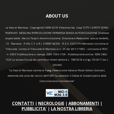
ABOUT US
La Voce di Mantova - Copyright(C)1999-2019 Vidiemme Soc. Coop TUTTI I DIRITTI SONO
RISERVATI. NESSUNA RIPRODUZIONE PERMESSA SENZA AUTORIZZAZIONE Direttore
responsabile: Alessio Tarpini Amministrazione, Direzione e Redazione: piazza Sordello,
12 - Mantova - P.IVA, C.F. e R.I. 01898140205 - R.E.A. 0207279 (Mantova) iscrizione al
Tribunale: iscritta al Tribunale di Mantova al n. 25 del 30/11/1992 - iscrizione al ROC:
n. 9363 Pubblicazione a stampa: ISSN 1594-1159 - Pubblicazione online: ISSN 2465-
132X La testata fruisce dei contributi diretti editoria L. 198/2016 e d.lgs 70/2017 (ex L.
250/90)
“La Voce di Mantova tramite la Fipeg (Federazione Italiana Piccoli Editori Giornali),
aderendo alla carta dei servizi dell'USPI ha accettato il Codice di Autodisciplina della
Comunicazione Commerciale"
CONTATTI
|
NECROLOGIE
|
ABBONAMENTI
|
PUBBLICITA'
|
LA NOSTRA LIBRERIA