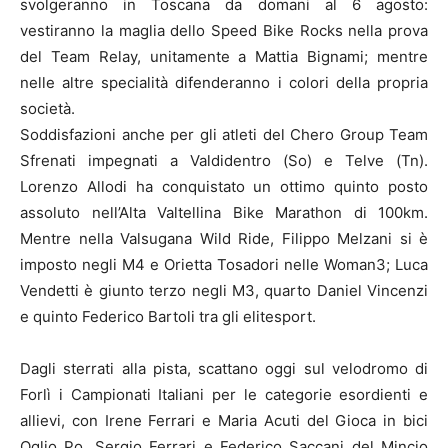
svolgeranno in Toscana da domani al 6 agosto:
vestiranno la maglia dello Speed Bike Rocks nella prova
del Team Relay, unitamente a Mattia Bignami; mentre
nelle altre specialità difenderanno i colori della propria
società.
Soddisfazioni anche per gli atleti del Chero Group Team
Sfrenati impegnati a Valdidentro (So) e Telve (Tn).
Lorenzo Allodi ha conquistato un ottimo quinto posto
assoluto nell’Alta Valtellina Bike Marathon di 100km.
Mentre nella Valsugana Wild Ride, Filippo Melzani si è
imposto negli M4 e Orietta Tosadori nelle Woman3; Luca
Vendetti è giunto terzo negli M3, quarto Daniel Vincenzi
e quinto Federico Bartoli tra gli elitesport.
Dagli sterrati alla pista, scattano oggi sul velodromo di
Forlì i Campionati Italiani per le categorie esordienti e
allievi, con Irene Ferrari e Maria Acuti del Gioca in bici
Oglio Po, Sergio Ferrari e Federico Saccani del Mincio