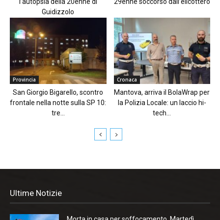
l’autopsia della 20enne di
29enne soccorso dall’elicottero
Guidizzolo
Provincia
Cronaca
San Giorgio Bigarello, scontro
Mantova, arriva il BolaWrap per
frontale nella notte sulla SP 10:
la Polizia Locale: un laccio hi-
tre...
tech...
Ultime Notizie
Morta in casa per soffocamento. Martedì