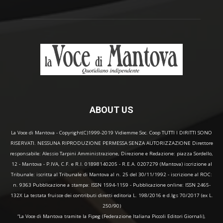
ABOUT US
La Voce di Mantova - Copyright(C)1999-2019 Vidiemme Soc. Coop TUTTI I DIRITTI SONO
RISERVATI. NESSUNA RIPRODUZIONE PERMESSA SENZA AUTORIZZAZIONE Direttore
responsabile: Alessio Tarpini Amministrazione, Direzione e Redazione: piazza Sordello,
12 - Mantova - P.IVA, C.F. e R.I. 01898140205 - R.E.A. 0207279 (Mantova) iscrizione al
Tribunale: iscritta al Tribunale di Mantova al n. 25 del 30/11/1992 - iscrizione al ROC:
n. 9363 Pubblicazione a stampa: ISSN 1594-1159 - Pubblicazione online: ISSN 2465-
132X La testata fruisce dei contributi diretti editoria L. 198/2016 e d.lgs 70/2017 (ex L.
250/90)
“La Voce di Mantova tramite la Fipeg (Federazione Italiana Piccoli Editori Giornali),