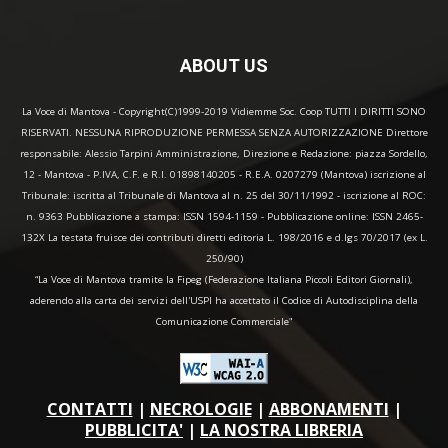
ABOUT US
La Voce di Mantova - Copyright(C)1999-2019 Vidiemme Soc. Coop TUTTI I DIRITTI SONO
RISERVATI. NESSUNA RIPRODUZIONE PERMESSA SENZA AUTORIZZAZIONE Direttore
responsabile: Alessio Tarpini Amministrazione, Direzione e Redazione: piazza Sordello,
12 - Mantova - P.IVA, C.F. e R.I. 01898140205 - R.E.A. 0207279 (Mantova) iscrizione al
Tribunale: iscritta al Tribunale di Mantova al n. 25 del 30/11/1992 - iscrizione al ROC:
n. 9363 Pubblicazione a stampa: ISSN 1594-1159 - Pubblicazione online: ISSN 2465-
132X La testata fruisce dei contributi diretti editoria L. 198/2016 e d.lgs 70/2017 (ex L.
250/90)
“La Voce di Mantova tramite la Fipeg (Federazione Italiana Piccoli Editori Giornali),
aderendo alla carta dei servizi dell'USPI ha accettato il Codice di Autodisciplina della
Comunicazione Commerciale"
CONTATTI
|
NECROLOGIE
|
ABBONAMENTI
|
PUBBLICITA'
|
LA NOSTRA LIBRERIA