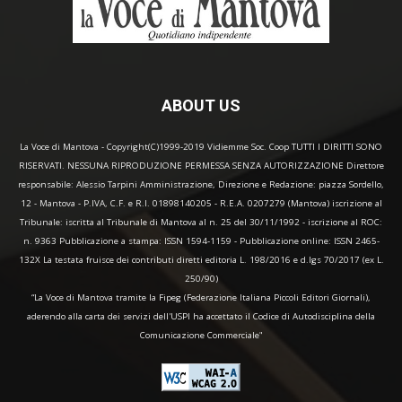
ABOUT US
La Voce di Mantova - Copyright(C)1999-2019 Vidiemme Soc. Coop TUTTI I DIRITTI SONO
RISERVATI. NESSUNA RIPRODUZIONE PERMESSA SENZA AUTORIZZAZIONE Direttore
responsabile: Alessio Tarpini Amministrazione, Direzione e Redazione: piazza Sordello,
12 - Mantova - P.IVA, C.F. e R.I. 01898140205 - R.E.A. 0207279 (Mantova) iscrizione al
Tribunale: iscritta al Tribunale di Mantova al n. 25 del 30/11/1992 - iscrizione al ROC:
n. 9363 Pubblicazione a stampa: ISSN 1594-1159 - Pubblicazione online: ISSN 2465-
132X La testata fruisce dei contributi diretti editoria L. 198/2016 e d.lgs 70/2017 (ex L.
250/90)
“La Voce di Mantova tramite la Fipeg (Federazione Italiana Piccoli Editori Giornali),
aderendo alla carta dei servizi dell'USPI ha accettato il Codice di Autodisciplina della
Comunicazione Commerciale"