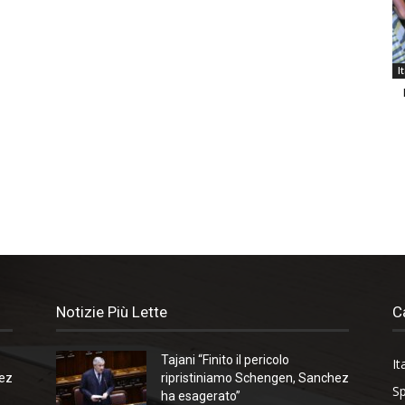
I
Notizie Più Lette
C
Tajani “Finito il pericolo
It
hez
ripristiniamo Schengen, Sanchez
Sp
ha esagerato”