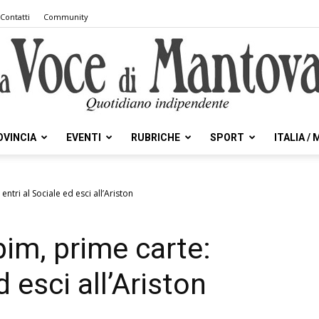
Contatti
Community
OVINCIA
EVENTI
RUBRICHE
SPORT
ITALIA /
la
ntri al Sociale ed esci all’Ariston
im, prime carte:
Voce
d esci all’Ariston