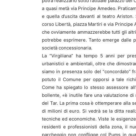
potrà realizzarlo sotto l’attuale palazzo del
a quasi metà via Principe Amedeo. Praticame
e quella d’uscita davanti al teatro Ariston.
corso Libertà, piazza Martiri e via Principe
che ovviamente ammazzerebbe tutti gli altri 
potrebbe esprimere. Tanto emerge dalle p
società concessionaria.
La “Virgiliana” ha tempo 5 anni per pres
urbanistici e ambientali, oltre che dimostra
siamo in presenza solo del “concordato” fr
potuto il Comune per opporsi a tale richi
Come ha spiegato lo stesso assessore all’
bollente, «è inutile fare una valutazione di
del Tar. La prima cosa è ottemperare alla s
di milioni di euro. Si vedrà se la ditta rea
tecniche ed economiche. Viste le esigenze
residenti e professionisti della zona, il n
parcheggio non confligge col Pums in quanto