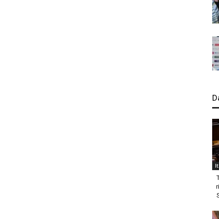
D
I
r