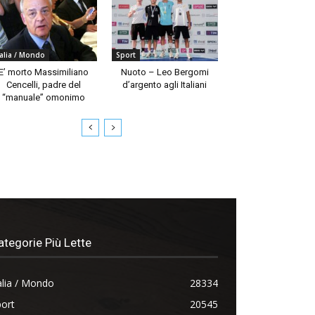
talia / Mondo
Sport
E’ morto Massimiliano
Nuoto – Leo Bergomi
Cencelli, padre del
d’argento agli Italiani
“manuale” omonimo
ategorie Più Lette
alia / Mondo
28334
ort
20545