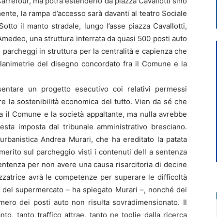
 Carrefour, ma potrà estenderlo da piazza Cavallotti sino
nte, la rampa d’accesso sarà davanti al teatro Sociale
 Sotto il manto stradale, lungo l’asse piazza Cavallotti,
 Amedeo, una struttura interrata da quasi 500 posti auto
parcheggi in struttura per la centralità e capienza che
lanimetrie del disegno concordato fra il Comune e la
entare un progetto esecutivo coi relativi permessi
re la sostenibilità economica del tutto. Vien da sé che
a il Comune e la società appaltante, ma nulla avrebbe
esta imposta dal tribunale amministrativo bresciano.
urbanistica Andrea Murari, che ha ereditato la patata
 merito sul parcheggio visti i contenuti dell a sentenza
entenza per non avere una causa risarcitoria di decine
lizzatrice avrà le competenze per superare le difficoltà
 del supermercato – ha spiegato Murari –, nonché dei
umero dei posti auto non risulta sovradimensionato. Il
, tanto traffico attrae, tanto ne toglie dalla ricerca