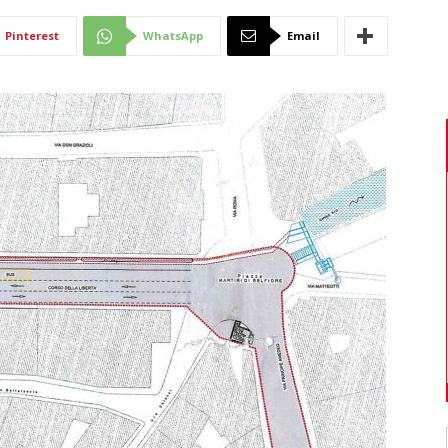
Di
Pinterest
WhatsApp
Email
Mantova