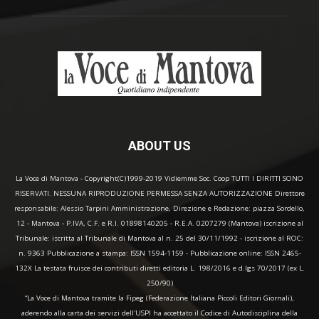
ABOUT US
La Voce di Mantova - Copyright(C)1999-2019 Vidiemme Soc. Coop TUTTI I DIRITTI SONO
RISERVATI. NESSUNA RIPRODUZIONE PERMESSA SENZA AUTORIZZAZIONE Direttore
responsabile: Alessio Tarpini Amministrazione, Direzione e Redazione: piazza Sordello,
12 - Mantova - P.IVA, C.F. e R.I. 01898140205 - R.E.A. 0207279 (Mantova) iscrizione al
Tribunale: iscritta al Tribunale di Mantova al n. 25 del 30/11/1992 - iscrizione al ROC:
n. 9363 Pubblicazione a stampa: ISSN 1594-1159 - Pubblicazione online: ISSN 2465-
132X La testata fruisce dei contributi diretti editoria L. 198/2016 e d.lgs 70/2017 (ex L.
250/90)
“La Voce di Mantova tramite la Fipeg (Federazione Italiana Piccoli Editori Giornali),
aderendo alla carta dei servizi dell'USPI ha accettato il Codice di Autodisciplina della