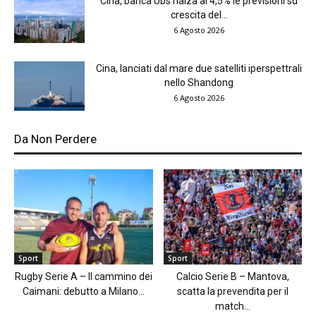
Cina, banca Ubs rialza al 4,5% le previsioni su
crescita del...
6 Agosto 2026
Cina, lanciati dal mare due satelliti iperspettrali
nello Shandong
6 Agosto 2026
Da Non Perdere
Sport
Sport
Rugby Serie A – Il cammino dei
Calcio Serie B – Mantova,
Caimani: debutto a Milano...
scatta la prevendita per il
match...