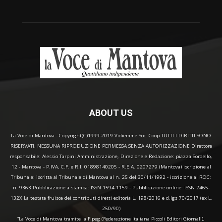
ABOUT US
La Voce di Mantova - Copyright(C)1999-2019 Vidiemme Soc. Coop TUTTI I DIRITTI SONO
RISERVATI. NESSUNA RIPRODUZIONE PERMESSA SENZA AUTORIZZAZIONE Direttore
responsabile: Alessio Tarpini Amministrazione, Direzione e Redazione: piazza Sordello,
12 - Mantova - P.IVA, C.F. e R.I. 01898140205 - R.E.A. 0207279 (Mantova) iscrizione al
Tribunale: iscritta al Tribunale di Mantova al n. 25 del 30/11/1992 - iscrizione al ROC:
n. 9363 Pubblicazione a stampa: ISSN 1594-1159 - Pubblicazione online: ISSN 2465-
132X La testata fruisce dei contributi diretti editoria L. 198/2016 e d.lgs 70/2017 (ex L.
250/90)
“La Voce di Mantova tramite la Fipeg (Federazione Italiana Piccoli Editori Giornali),