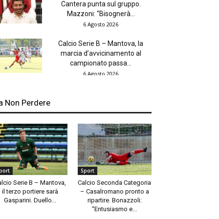
Cantera punta sul gruppo.
Mazzoni: “Bisognerà...
6 Agosto 2026
Calcio Serie B – Mantova, la
marcia d’avvicinamento al
campionato passa...
6 Agosto 2026
a Non Perdere
port
Sport
alcio Serie B – Mantova,
Calcio Seconda Categoria
il terzo portiere sarà
– Casalromano pronto a
Gasparini. Duello...
ripartire. Bonazzoli:
“Entusiasmo e...