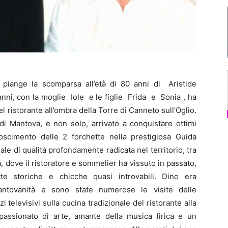
i piange la scomparsa all’età di 80 anni di Aristide
 anni, con la moglie Iole e le figlie Frida e Sonia , ha
el ristorante all’ombra della Torre di Canneto sull’Oglio.
 di Mantova, e non solo, arrivato a conquistare ottimi
noscimento delle 2 forchette nella prestigiosa Guida
nale di qualità profondamente radicata nel territorio, tra
a, dove il ristoratore e sommelier ha vissuto in passato,
te storiche e chicche quasi introvabili. Dino era
antovanità e sono state numerose le visite delle
i televisivi sulla cucina tradizionale del ristorante alla
assionato di arte, amante della musica lirica e un