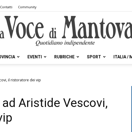
Contatti
Community
OVINCIA
EVENTI
RUBRICHE
SPORT
ITALIA /
la
vi, il ristoratore dei vip
ad Aristide Vescovi,
Voce
vip