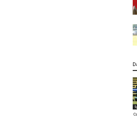
D
S
C