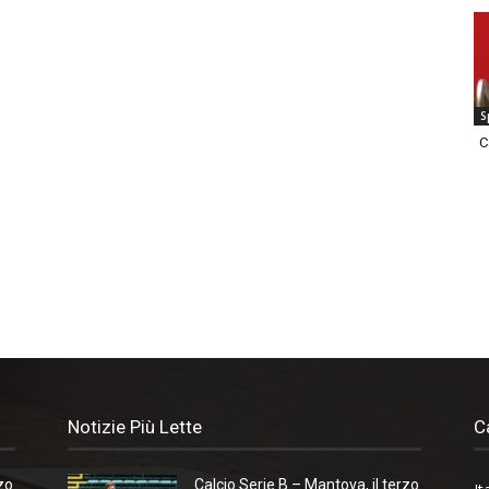
S
C
Notizie Più Lette
C
zo
Calcio Serie B – Mantova, il terzo