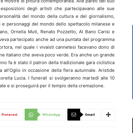
 e mostre di pittura contemporanea. Alle pareti del suo
 esposizioni degli artisti che partecipavano alle sue
ersonalità del mondo della cultura e del giornalismo,
ri e personaggi del mondo dello spettacolo milanese e
ano, Ornella Muti, Renato Pozzetto, Al Bano Carisi e
aveva partecipato anche ad una puntata del programma
rtora, nel quale i vivaisti cannetesi facevano dono di
une italiano che aveva poco verde. Era anche un grande
o fa è stato il patron della tradizionale gara ciclistica
all’Oglio in occasione della fiera autunnale. Aristide
sorella Lucia. I funerali si svolgeranno martedì alle 10
ate e si proseguirà per il tempio della cremazione.
Pinterest
WhatsApp
Email