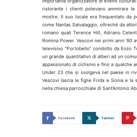
importante organizzatore di eventi culturali
ristorante i clienti potevano ammirare le
mostre. Il suo locale era frequentato da p
come Nantas Salvalaggio, oltreché da atto
romano quali Terence Hill, Adriano Celent
Romina Power. Vescovi nei primi anni ’80 
televisivo “Portobello” condotto da Enzo To
un grande quantitativo di alberi ad un com
appassionato di ciclismo e fino a qualche ann
Under 23 che si svolgeva nel paese in riva 
Vescovi lascia le figlie Frida e Sonia e la 
nella chiesa parrocchiale di Sant’Antonio Ab
Facebook
Twitter