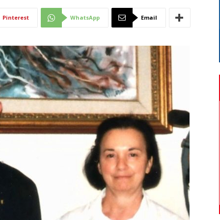
Di
Pinterest
WhatsApp
Email
Mantova