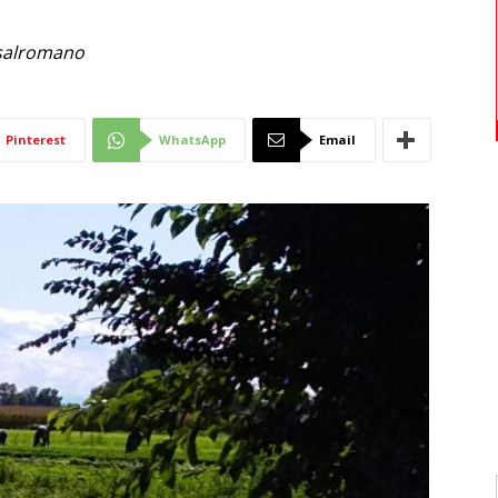
Di
Casalromano
Pinterest
WhatsApp
Email
Mantova