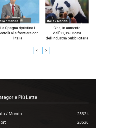
talia / Mondo
Italia / Mondo
La Spagna ripristina i
Cina, in aumento
ntrolli alle frontiere con
dell’11,3% i ricavi
l’Italia
dell’industria pubblicitaria
ategorie Più Lette
alia / Mondo
28324
ort
20536