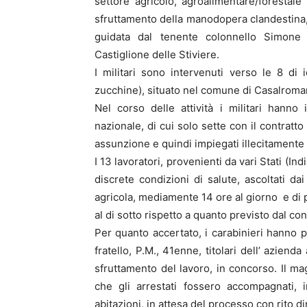
settore agricolo, agroalimentare/forestale
sfruttamento della manodopera clandestina, c
guidata dal tenente colonnello Simone
Castiglione delle Stiviere.
I militari sono intervenuti verso le 8 di
zucchine), situato nel comune di Casalromano
Nel corso delle attività i militari hanno id
nazionale, di cui solo sette con il contratto 
assunzione e quindi impiegati illecitamente n
I 13 lavoratori, provenienti da vari Stati (In
discrete condizioni di salute, ascoltati dai
agricola, mediamente 14 ore al giorno e di p
al di sotto rispetto a quanto previsto dal con
Per quanto accertato, i carabinieri hanno pr
fratello, P.M., 41enne, titolari dell’ azienda
sfruttamento del lavoro, in concorso. Il ma
che gli arrestati fossero accompagnati, 
abitazioni, in attesa del processo con rito d