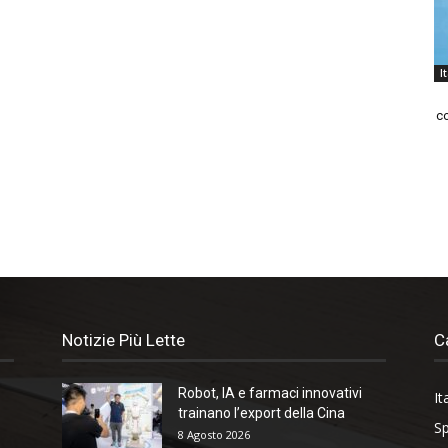
I
co
Notizie Più Lette
C
Robot, IA e farmaci innovativi
It
trainano l’export della Cina
Sp
8 Agosto 2026