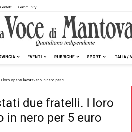
Contatti
Community
OVINCIA
EVENTI
RUBRICHE
SPORT
ITALIA /
la
. I loro operai lavoravano in nero per 5...
ati due fratelli. I loro
Voce
 in nero per 5 euro