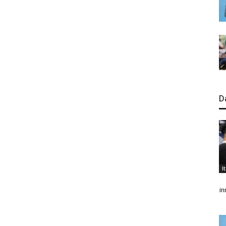
D
I
in