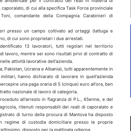
 e ambientale per il contrasto dei reati in materia di
aporalato, di cui alla specifica Task Force provinciale
 Toni, comandante della Compagnia Carabinieri di
 ieri presso un campo coltivato ad ortaggi (lattuga e
, di cui sono proprietari i due arrestati.
entificato 13 lavoratori, tutti regolari nel territorio
di lavoro, mentre sei sono risultati privi di contratto di
elle attività lavorative dell’azienda.
dia, Pakistan, Ucraina e Albania), tutti apparentemente in
 militari, hanno dichiarato di lavorare in quell’azienda
ercepire una paga oraria di 5 (cinque) euro all’ora, ben
tratto nazionale di lavoro di categoria.
oceduto all’arresto in flagranza di P.L., 45enne, e del
 agricola, ritenuti responsabili dei reati di caporalato e
gistrato di turno della procura di Mantova ha disposto
in regime di custodia domiciliare presso le proprie
irettissimo, disposto per la mattinata odierna.