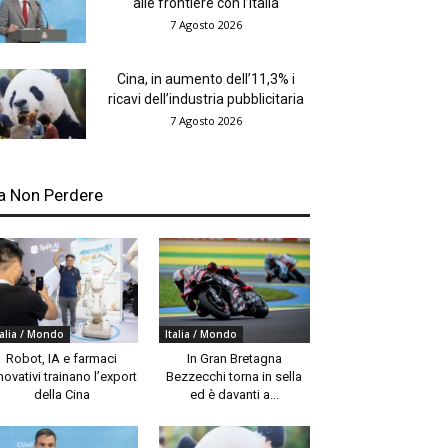
alle frontiere con l’Italia
7 Agosto 2026
Cina, in aumento dell’11,3% i
ricavi dell’industria pubblicitaria
7 Agosto 2026
a Non Perdere
talia / Mondo
Italia / Mondo
Robot, IA e farmaci
In Gran Bretagna
novativi trainano l’export
Bezzecchi torna in sella
della Cina
ed è davanti a...