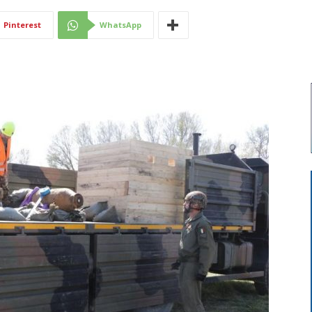
Di
Pinterest
WhatsApp
Mantova