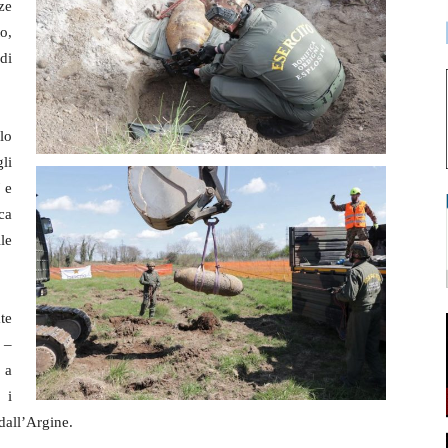
ze
o,
di
lo
li
7 e
ca
le
te
 –
 a
 i
dall’Argine.