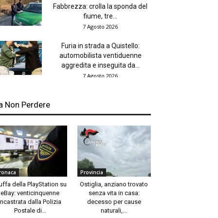
Fabbrezza: crolla la sponda del
fiume, tre...
7 Agosto 2026
Furia in strada a Quistello:
automobilista ventiduenne
aggredita e inseguita da...
7 Agosto 2026
a Non Perdere
ronaca
Provincia
uffa della PlayStation su
Ostiglia, anziano trovato
eBay: venticinquenne
senza vita in casa:
incastrata dalla Polizia
decesso per cause
Postale di...
naturali,...