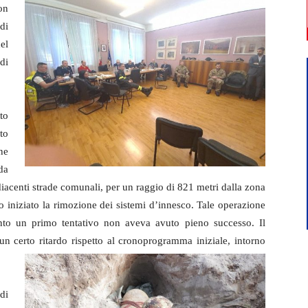
on
di
el
di
to
to
ne
da
adiacenti strade comunali, per un raggio di 821 metri dalla zona
nno iniziato la rimozione dei sistemi d’innesco. Tale operazione
anto un primo tentativo non aveva avuto pieno successo. Il
n certo ritardo rispetto al cronoprogramma iniziale, intorno
di