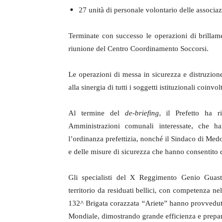
27 unità di personale volontario delle associazi
Terminate con successo le operazioni di brillam
riunione del Centro Coordinamento Soccorsi.
Le operazioni di messa in sicurezza e distruzio
alla sinergia di tutti i soggetti istituzionali coinv
Al termine del
de-briefing
, il Prefetto ha ri
Amministrazioni comunali interessate, che ha
l’ordinanza prefettizia, nonché il Sindaco di Medo
e delle misure di sicurezza che hanno consentito d
Gli specialisti del X Reggimento Genio Guastat
territorio da residuati bellici, con competenza ne
132^ Brigata corazzata “Ariete” hanno provveduto a
Mondiale, dimostrando grande efficienza e prepa