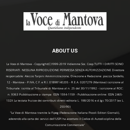
ABOUT US
La Voce di Mantova - Copyright(C)1999-2019 Vidiemme Soc. Coop TUTTI I DIRITTI SONO
RISERVATI. NESSUNA RIPRODUZIONE PERMESSA SENZA AUTORIZZAZIONE Direttore
responsabile: Alessio Tarpini Amministrazione, Direzione e Redazione: piazza Sordello,
12 - Mantova - P.IVA, C.F. e R.I. 01898140205 - R.E.A. 0207279 (Mantova) iscrizione al
Tribunale: iscritta al Tribunale di Mantova al n. 25 del 30/11/1992 - iscrizione al ROC:
n. 9363 Pubblicazione a stampa: ISSN 1594-1159 - Pubblicazione online: ISSN 2465-
132X La testata fruisce dei contributi diretti editoria L. 198/2016 e d.lgs 70/2017 (ex L.
250/90)
“La Voce di Mantova tramite la Fipeg (Federazione Italiana Piccoli Editori Giornali),
aderendo alla carta dei servizi dell'USPI ha accettato il Codice di Autodisciplina della
Comunicazione Commerciale"