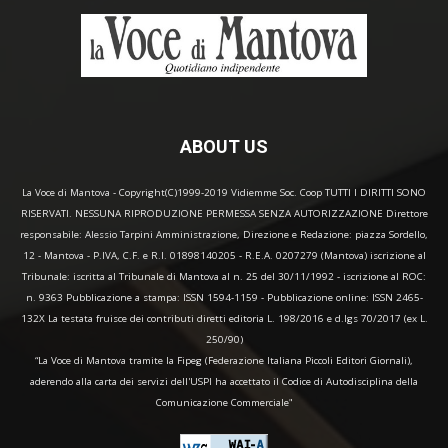
ABOUT US
La Voce di Mantova - Copyright(C)1999-2019 Vidiemme Soc. Coop TUTTI I DIRITTI SONO
RISERVATI. NESSUNA RIPRODUZIONE PERMESSA SENZA AUTORIZZAZIONE Direttore
responsabile: Alessio Tarpini Amministrazione, Direzione e Redazione: piazza Sordello,
12 - Mantova - P.IVA, C.F. e R.I. 01898140205 - R.E.A. 0207279 (Mantova) iscrizione al
Tribunale: iscritta al Tribunale di Mantova al n. 25 del 30/11/1992 - iscrizione al ROC:
n. 9363 Pubblicazione a stampa: ISSN 1594-1159 - Pubblicazione online: ISSN 2465-
132X La testata fruisce dei contributi diretti editoria L. 198/2016 e d.lgs 70/2017 (ex L.
250/90)
“La Voce di Mantova tramite la Fipeg (Federazione Italiana Piccoli Editori Giornali),
aderendo alla carta dei servizi dell'USPI ha accettato il Codice di Autodisciplina della
Comunicazione Commerciale"