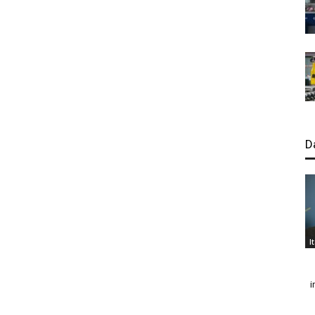
D
I
i