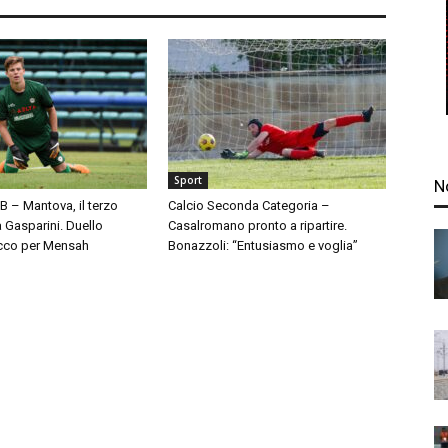
Sport
N
 B – Mantova, il terzo
Calcio Seconda Categoria –
à Gasparini. Duello
Casalromano pronto a ripartire.
cco per Mensah
Bonazzoli: “Entusiasmo e voglia”