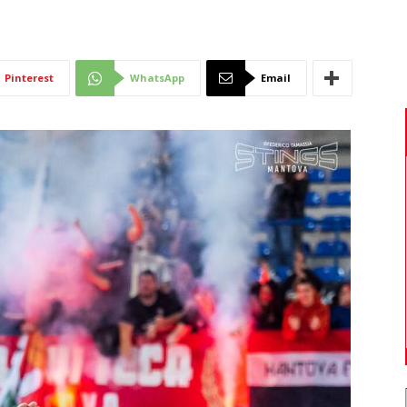
Di
Pinterest
WhatsApp
Email
Mantova