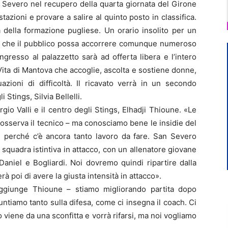
 Severo nel recupero della quarta giornata del Girone
stazioni e provare a salire al quinto posto in classifica.
ta della formazione pugliese. Un orario insolito per un
 è che il pubblico possa accorrere comunque numeroso
ngresso al palazzetto sarà ad offerta libera e l’intero
Vita di Mantova che accoglie, ascolta e sostiene donne,
azioni di difficoltà. Il ricavato verrà in un secondo
Stings, Silvia Bellelli.
io Valli e il centro degli Stings, Elhadji Thioune. «Le
– osserva il tecnico – ma conosciamo bene le insidie del
perché c’è ancora tanto lavoro da fare. San Severo
è squadra istintiva in attacco, con un allenatore giovane
aniel e Bogliardi. Noi dovremo quindi ripartire dalla
rà poi di avere la giusta intensità in attacco».
giunge Thioune – stiamo migliorando partita dopo
ntiamo tanto sulla difesa, come ci insegna il coach. Ci
 viene da una sconfitta e vorrà rifarsi, ma noi vogliamo