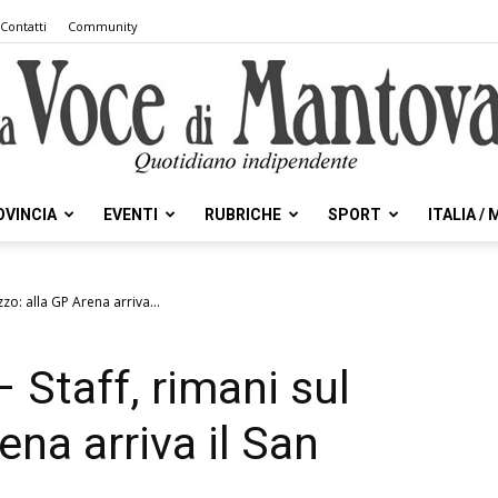
Contatti
Community
OVINCIA
EVENTI
RUBRICHE
SPORT
ITALIA /
la
zzo: alla GP Arena arriva...
 Staff, rimani sul
Voce
ena arriva il San