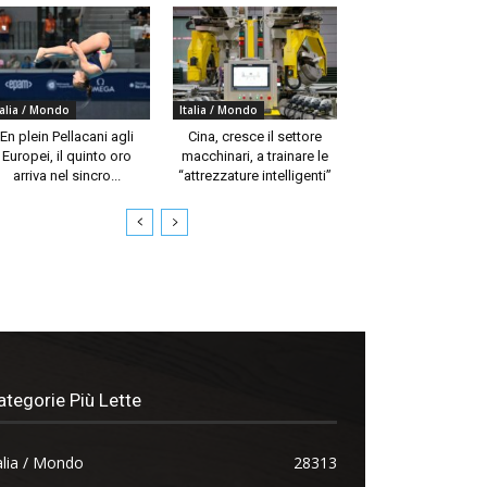
talia / Mondo
Italia / Mondo
En plein Pellacani agli
Cina, cresce il settore
Europei, il quinto oro
macchinari, a trainare le
arriva nel sincro...
“attrezzature intelligenti”
ategorie Più Lette
alia / Mondo
28313