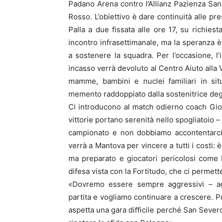
Padano Arena contro l’Allianz Pazienza San
Rosso. L’obiettivo è dare continuità alle pre
Palla a due fissata alle ore 17, su richies
incontro infrasettimanale, ma la speranza
a sostenere la squadra. Per l’occasione, l’i
incasso verrà devoluto al Centro Aiuto alla 
mamme, bambini e nuclei familiari in situ
memento raddoppiato dalla sostenitrice degli 
Ci introducono al match odierno coach Giorg
vittorie portano serenità nello spogliatoio 
campionato e non dobbiamo accontentarci 
verrà a Mantova per vincere a tutti i costi: 
ma preparato e giocatori pericolosi come D
difesa vista con la Fortitudo, che ci permette
«Dovremo essere sempre aggressivi – ag
partita e vogliamo continuare a crescere. Pu
aspetta una gara difficile perché San Severo