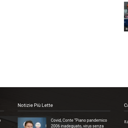
I
Notizie Più Lette
C
o
Covid, Conte “Piano pandemico
It
2006 inadeguato, virus senza