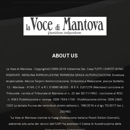
ABOUT US
La Voce di Mantova - Copyright(C)1999-2019 Vidiemme Soc. Coop TUTTI I DIRITTI SONO
RISERVATI. NESSUNA RIPRODUZIONE PERMESSA SENZA AUTORIZZAZIONE Direttore
responsabile: Alessio Tarpini Amministrazione, Direzione e Redazione: piazza Sordello,
12 - Mantova - P.IVA, C.F. e R.I. 01898140205 - R.E.A. 0207279 (Mantova) iscrizione al
Tribunale: iscritta al Tribunale di Mantova al n. 25 del 30/11/1992 - iscrizione al ROC:
n. 9363 Pubblicazione a stampa: ISSN 1594-1159 - Pubblicazione online: ISSN 2465-
132X La testata fruisce dei contributi diretti editoria L. 198/2016 e d.lgs 70/2017 (ex L.
250/90)
“La Voce di Mantova tramite la Fipeg (Federazione Italiana Piccoli Editori Giornali),
aderendo alla carta dei servizi dell'USPI ha accettato il Codice di Autodisciplina della
Comunicazione Commerciale"