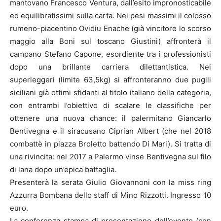
mantovano Francesco Ventura, dall’esito impronosticabile
ed equilibratissimi sulla carta. Nei pesi massimi il colosso
rumeno-piacentino Ovidiu Enache (già vincitore lo scorso
maggio alla Boni sul toscano Giustini) affronterà il
campano Stefano Capone, esordiente tra i professionisti
dopo una brillante carriera dilettantistica. Nei
superleggeri (limite 63,5kg) si affronteranno due pugili
siciliani già ottimi sfidanti al titolo italiano della categoria,
con entrambi l’obiettivo di scalare le classifiche per
ottenere una nuova chance: il palermitano Giancarlo
Bentivegna e il siracusano Ciprian Albert (che nel 2018
combattè in piazza Broletto battendo Di Mari). Si tratta di
una rivincita: nel 2017 a Palermo vinse Bentivegna sul filo
di lana dopo un’epica battaglia.
Presenterà la serata Giulio Giovannoni con la miss ring
Azzurra Bombana dello staff di Mino Rizzotti. Ingresso 10
euro.
La conferenza stampa di presentazione dell’evento (con