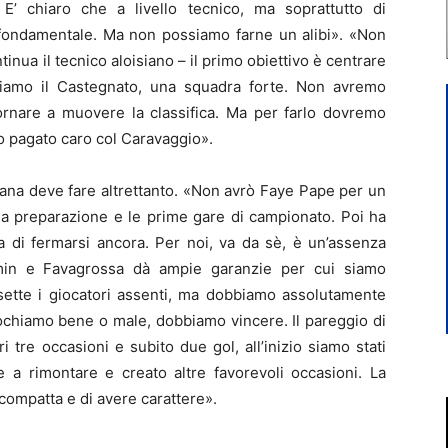
e. E’ chiaro che a livello tecnico, ma soprattutto di
 fondamentale. Ma non possiamo farne un alibi». «Non
tinua il tecnico aloisiano – il primo obiettivo è centrare
tiamo il Castegnato, una squadra forte. Non avremo
ornare a muovere la classifica. Ma per farlo dovremo
o pagato caro col Caravaggio».
tellana deve fare altrettanto. «Non avrò Faye Pape per un
 la preparazione e le prime gare di campionato. Poi ha
ma di fermarsi ancora. Per noi, va da sè, è un’assenza
Amin e Favagrossa dà ampie garanzie per cui siamo
sette i giocatori assenti, ma dobbiamo assolutamente
iochiamo bene o male, dobbiamo vincere. Il pareggio di
tre occasioni e subito due gol, all’inizio siamo stati
e a rimontare e creato altre favorevoli occasioni. La
compatta e di avere carattere».