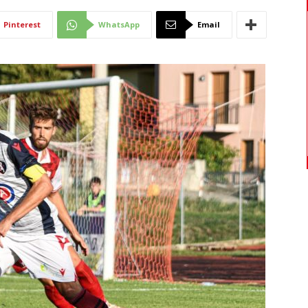
Di
Pinterest
WhatsApp
Email
Mantova