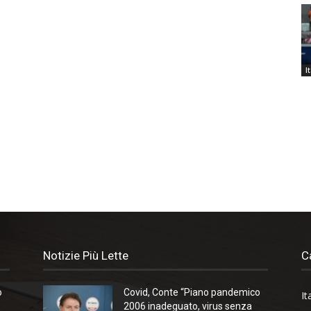
I
Notizie Più Lette
C
o
Covid, Conte “Piano pandemico
It
2006 inadeguato, virus senza