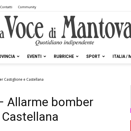
Contatti
Community
OVINCIA
EVENTI
RUBRICHE
SPORT
ITALIA /
la
er Castiglione e Castellana
i – Allarme bomber
Voce
 Castellana