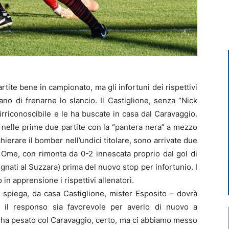
tite bene in campionato, ma gli infortuni dei rispettivi
no di frenarne lo slancio. Il Castiglione, senza “Nick
irriconoscibile e le ha buscate in casa dal Caravaggio.
) nelle prime due partite con la “pantera nera” a mezzo
ierare il bomber nell’undici titolare, sono arrivate due
a Ome, con rimonta da 0-2 innescata proprio dal gol di
gnati al Suzzara) prima del nuovo stop per infortunio. I
in apprensione i rispettivi allenatori.
 spiega, da casa Castiglione, mister Esposito – dovrà
 il responso sia favorevole per averlo di nuovo a
a ha pesato col Caravaggio, certo, ma ci abbiamo messo