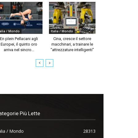
talia / Mondo
Italia / Mondo
En plein Pellacani agli
Cina, cresce il settore
Europei, il quinto oro
macchinari, a trainare le
arriva nel sincro...
“attrezzature intelligenti”
ategorie Più Lette
alia / Mondo
28313