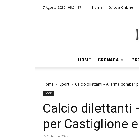
7 Agosto 2026 - 08:34:27
Home
Edicola OnLine
HOME
CRONACA
PR
Home
Sport
Calcio dilettanti – Allarme bomber p
Sport
Calcio dilettant
per Castiglione e
5 Ottobre 2022