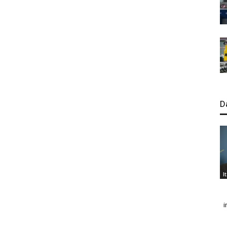
D
I
i