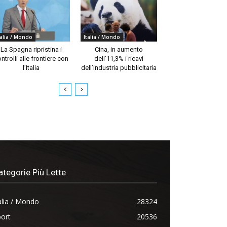
talia / Mondo
Italia / Mondo
La Spagna ripristina i
Cina, in aumento
ntrolli alle frontiere con
dell’11,3% i ricavi
l’Italia
dell’industria pubblicitaria
ategorie Più Lette
alia / Mondo
28324
ort
20536