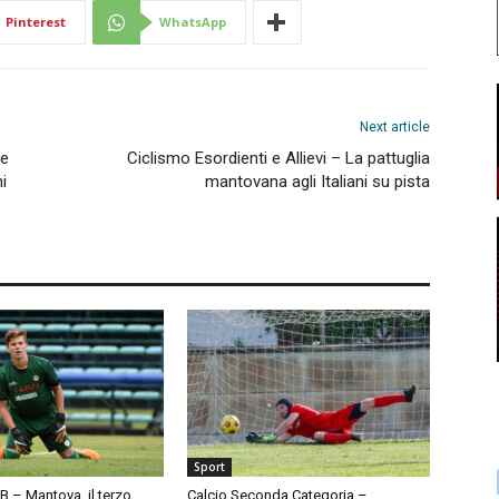
Pinterest
WhatsApp
Next article
re
Ciclismo Esordienti e Allievi – La pattuglia
i
mantovana agli Italiani su pista
Sport
 B – Mantova, il terzo
Calcio Seconda Categoria –