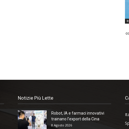
I
co
Notizie Più Lette
C
Robot, IA e farmaci innovativi
It
trainano l’export della Cina
Sp
8 Agosto 2026