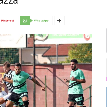
iazza”
Di
Pinterest
WhatsApp
Mantova