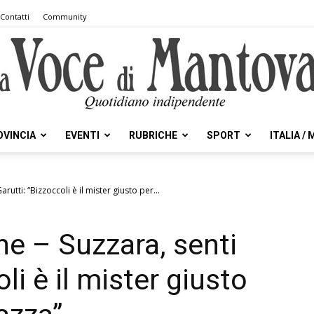
Contatti
Community
OVINCIA
EVENTI
RUBRICHE
SPORT
ITALIA /
la
utti: “Bizzoccoli è il mister giusto per...
e – Suzzara, senti
Voce
li è il mister giusto