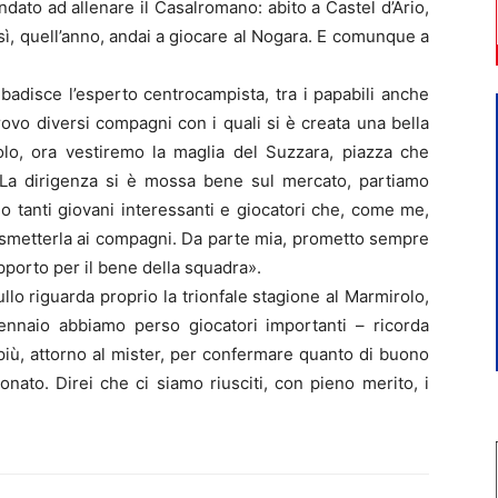
dato ad allenare il Casalromano: abito a Castel d’Ario,
, quell’anno, andai a giocare al Nogara. E comunque a
badisce l’esperto centrocampista, tra i papabili anche
itrovo diversi compagni con i quali si è creata una bella
olo, ora vestiremo la maglia del Suzzara, piazza che
 La dirigenza si è mossa bene sul mercato, partiamo
no tanti giovani interessanti e giocatori che, come me,
smetterla ai compagni. Da parte mia, prometto sempre
pporto per il bene della squadra».
ullo riguarda proprio la trionfale stagione al Marmirolo,
ennaio abbiamo perso giocatori importanti – ricorda
più, attorno al mister, per confermare quanto di buono
onato. Direi che ci siamo riusciti, con pieno merito, i