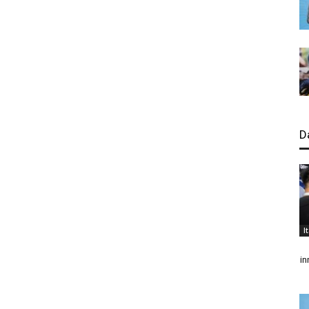
D
I
in