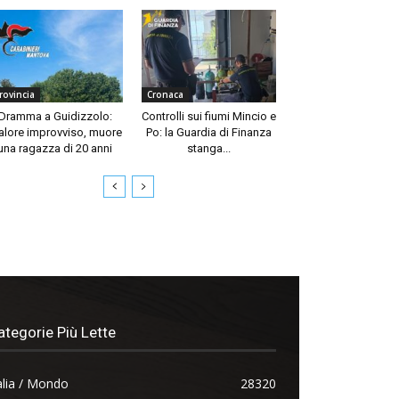
rovincia
Cronaca
Dramma a Guidizzolo:
Controlli sui fiumi Mincio e
lore improvviso, muore
Po: la Guardia di Finanza
una ragazza di 20 anni
stanga...
ategorie Più Lette
alia / Mondo
28320