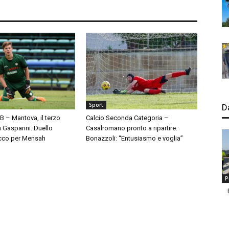
Sport
D
 B – Mantova, il terzo
Calcio Seconda Categoria –
à Gasparini. Duello
Casalromano pronto a ripartire.
cco per Mensah
Bonazzoli: “Entusiasmo e voglia”
P