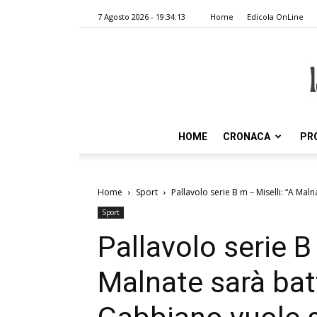
7 Agosto 2026 - 19:34:13
Home
Edicola OnLine
HOME
CRONACA
PR
Home
Sport
Pallavolo serie B m – Miselli: “A Malna
Sport
Pallavolo serie B
Malnate sarà batt