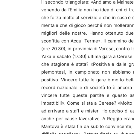
il secondo triangolare: «Andiamo a Malnat
venendo dall’Emilia non ho idea di chi ci t
che forza molto al servizio e che in casa è d
mentale che di gioco perché non molleranno
migliori delle nostre. Hanno ottenuto due
sconfitta con Acqui Terme». Il cammino de
(ore 20.30), in provincia di Varese, contro 
Yaka e sabato (17.30) ultima gara a Cerese
che stagione è stata? «Positiva e dalle gra
piemontesi, in campionato non abbiamo m
positivo. Vincere tutte le gare è molto bel
record nazionale e di società lo è ancora 
vincere tutte queste partite e questo as
imbattibili». Come si sta a Cerese? «Molto
ad arrivare a staff e mister. Ho deciso di 
anche per cause lavorative. A Reggio eran
Mantova è stata fin da subito convincente;