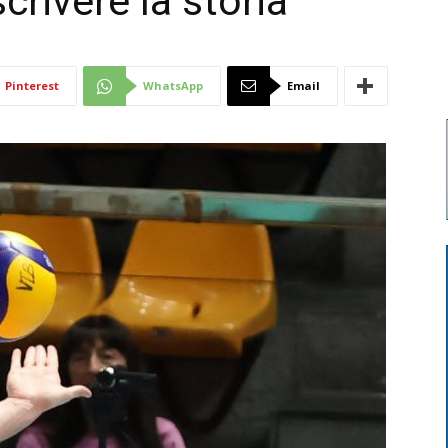
rivere la storia”
Di
Pinterest
WhatsApp
Email
Mantova