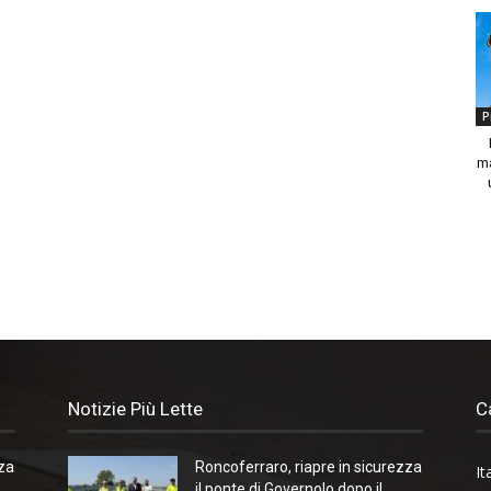
P
ma
Notizie Più Lette
C
zza
Roncoferraro, riapre in sicurezza
It
il ponte di Governolo dopo il