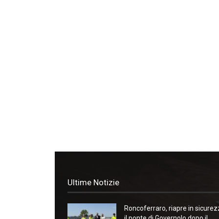
Ultime Notizie
Roncoferraro, riapre in sicure
il ponte di Governolo dopo il