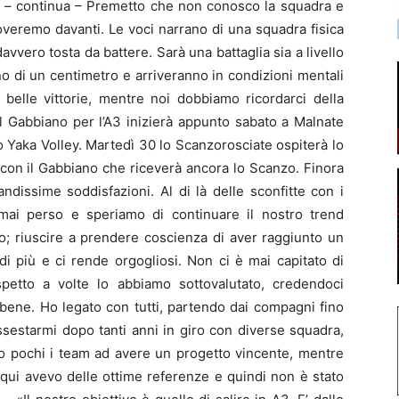
e – continua – Premetto che non conosco la squadra e
roveremo davanti. Le voci narrano di una squadra fisica
avvero tosta da battere. Sarà una battaglia sia a livello
 di un centimetro e arriveranno in condizioni mentali
 belle vittorie, mentre noi dobbiamo ricordarci della
l Gabbiano per l’A3 inizierà appunto sabato a Malnate
lo Yaka Volley. Martedì 30 lo Scanzorosciate ospiterà lo
 con il Gabbiano che riceverà ancora lo Scanzo. Finora
ndissime soddisfazioni. Al di là delle sconfitte con i
ai perso e speriamo di continuare il nostro trend
lo; riuscire a prendere coscienza di aver raggiunto un
di più e ci rende orgogliosi. Non ci è mai capitato di
petto a volte lo abbiamo sottovalutato, credendoci
 bene. Ho legato con tutti, partendo dai compagni fino
assestarmi dopo tanti anni in giro con diverse squadra,
o pochi i team ad avere un progetto vincente, mentre
 qui avevo delle ottime referenze e quindi non è stato