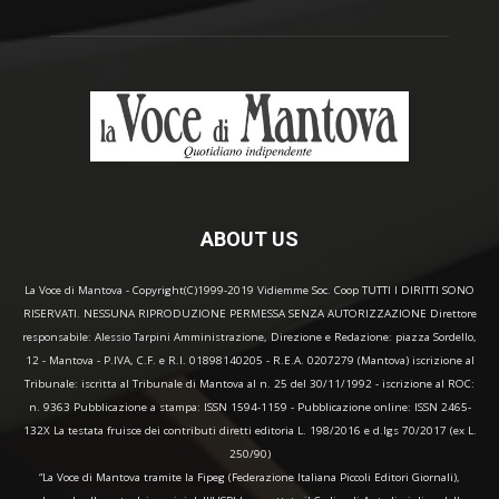
ABOUT US
La Voce di Mantova - Copyright(C)1999-2019 Vidiemme Soc. Coop TUTTI I DIRITTI SONO
RISERVATI. NESSUNA RIPRODUZIONE PERMESSA SENZA AUTORIZZAZIONE Direttore
responsabile: Alessio Tarpini Amministrazione, Direzione e Redazione: piazza Sordello,
12 - Mantova - P.IVA, C.F. e R.I. 01898140205 - R.E.A. 0207279 (Mantova) iscrizione al
Tribunale: iscritta al Tribunale di Mantova al n. 25 del 30/11/1992 - iscrizione al ROC:
n. 9363 Pubblicazione a stampa: ISSN 1594-1159 - Pubblicazione online: ISSN 2465-
132X La testata fruisce dei contributi diretti editoria L. 198/2016 e d.lgs 70/2017 (ex L.
250/90)
“La Voce di Mantova tramite la Fipeg (Federazione Italiana Piccoli Editori Giornali),