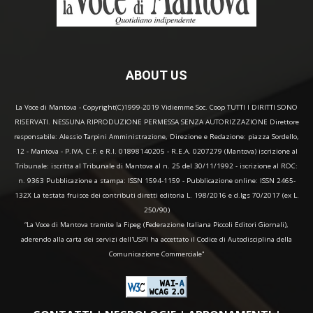
ABOUT US
La Voce di Mantova - Copyright(C)1999-2019 Vidiemme Soc. Coop TUTTI I DIRITTI SONO
RISERVATI. NESSUNA RIPRODUZIONE PERMESSA SENZA AUTORIZZAZIONE Direttore
responsabile: Alessio Tarpini Amministrazione, Direzione e Redazione: piazza Sordello,
12 - Mantova - P.IVA, C.F. e R.I. 01898140205 - R.E.A. 0207279 (Mantova) iscrizione al
Tribunale: iscritta al Tribunale di Mantova al n. 25 del 30/11/1992 - iscrizione al ROC:
n. 9363 Pubblicazione a stampa: ISSN 1594-1159 - Pubblicazione online: ISSN 2465-
132X La testata fruisce dei contributi diretti editoria L. 198/2016 e d.lgs 70/2017 (ex L.
250/90)
“La Voce di Mantova tramite la Fipeg (Federazione Italiana Piccoli Editori Giornali),
aderendo alla carta dei servizi dell'USPI ha accettato il Codice di Autodisciplina della
Comunicazione Commerciale"