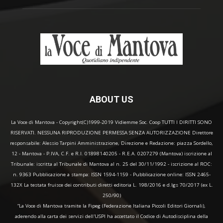
ABOUT US
La Voce di Mantova - Copyright(C)1999-2019 Vidiemme Soc. Coop TUTTI I DIRITTI SONO
RISERVATI. NESSUNA RIPRODUZIONE PERMESSA SENZA AUTORIZZAZIONE Direttore
responsabile: Alessio Tarpini Amministrazione, Direzione e Redazione: piazza Sordello,
12 - Mantova - P.IVA, C.F. e R.I. 01898140205 - R.E.A. 0207279 (Mantova) iscrizione al
Tribunale: iscritta al Tribunale di Mantova al n. 25 del 30/11/1992 - iscrizione al ROC:
n. 9363 Pubblicazione a stampa: ISSN 1594-1159 - Pubblicazione online: ISSN 2465-
132X La testata fruisce dei contributi diretti editoria L. 198/2016 e d.lgs 70/2017 (ex L.
250/90)
“La Voce di Mantova tramite la Fipeg (Federazione Italiana Piccoli Editori Giornali),
aderendo alla carta dei servizi dell'USPI ha accettato il Codice di Autodisciplina della