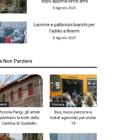
dopo appena sette anni
8 Agosto 2026
Lacrime e palloncini bianchi per
l’addio a Noemi
8 Agosto 2026
a Non Perdere
venti
Cronaca
Piccola Parigi, gli artisti
Bus, nuovi percorsi e
adottano le botti della
ticket agevolati per under
Cantina di Quistello
19