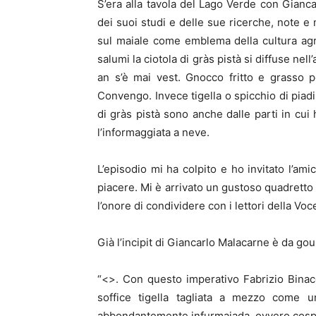
S’era alla tavola del Lago Verde con Gianc
dei suoi studi e delle sue ricerche, note 
sul maiale come emblema della cultura agr
salumi la ciotola di gràs pistà si diffuse ne
an s’è mai vest. Gnocco fritto e grasso 
Convengo. Invece tigella o spicchio di pia
di gràs pistà sono anche dalle parti in cui
l’informaggiata a neve.
L’episodio mi ha colpito e ho invitato l’am
piacere. Mi è arrivato un gustoso quadretto 
l’onore di condividere con i lettori della Voce
Già l’incipit di Giancarlo Malacarne è da go
“<
>. Con questo imperativo Fabrizio Bina
soffice tigella tagliata a mezzo come un
abbondantemente infurmaiada, ovvero cosp