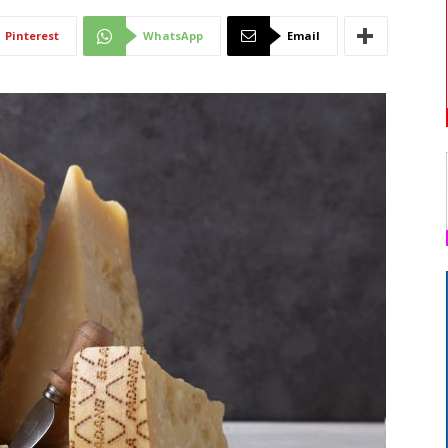
Di
Pinterest
WhatsApp
Email
Mantova