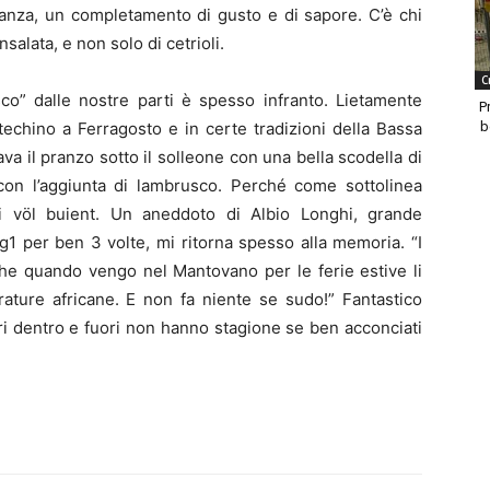
tanza, un completamento di gusto e di sapore. C’è chi
salata, e non solo di cetrioli.
C
sco” dalle nostre parti è spesso infranto. Lietamente
P
b
techino a Ferragosto e in certe tradizioni della Bassa
ava il pranzo sotto il solleone con una bella scodella di
 con l’aggiunta di lambrusco. Perché come sottolinea
i völ buient. Un aneddoto di Albio Longhi, grande
Tg1 per ben 3 volte, mi ritorna spesso alla memoria. “I
che quando vengo nel Mantovano per le ferie estive li
rature africane. E non fa niente se sudo!” Fantastico
i dentro e fuori non hanno stagione se ben acconciati