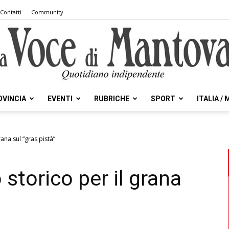
Contatti
Community
OVINCIA
EVENTI
RUBRICHE
SPORT
ITALIA /
la
ana sul “gras pistà”
 storico per il grana
Voce