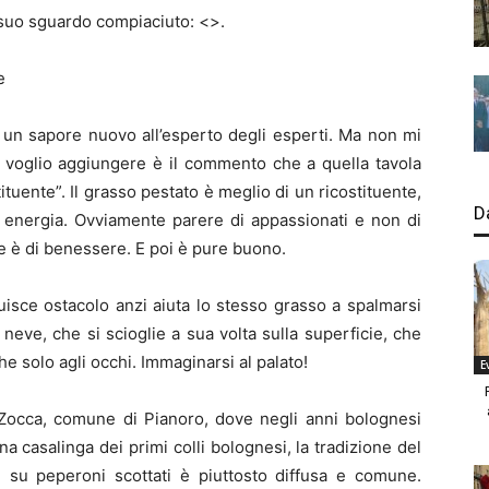
l suo sguardo compiaciuto: <
>.
e
 un sapore nuovo all’esperto degli esperti. Ma non mi
e voglio aggiungere è il commento che a quella tavola
tituente”. Il grasso pestato è meglio di un ricostituente,
D
 energia. Ovviamente parere di appassionati e non di
one è di benessere. E poi è pure buono.
tuisce ostacolo anzi aiuta lo stesso grasso a spalmarsi
neve, che si scioglie a sua volta sulla superficie, che
e solo agli occhi. Immaginarsi al palato!
E
i Zocca, comune di Pianoro, dove negli anni bolognesi
a casalinga dei primi colli bolognesi, la tradizione del
e su peperoni scottati è piuttosto diffusa e comune.