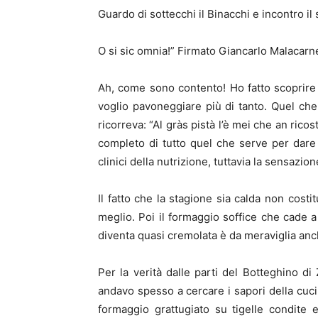
Guardo di sottecchi il Binacchi e incontro i
O si sic omnia!” Firmato Giancarlo Malacarn
Ah, come sono contento! Ho fatto scoprire
voglio pavoneggiare più di tanto. Quel ch
ricorreva: “Al gràs pistà l’è mei che an ricos
completo di tutto quel che serve per dare
clinici della nutrizione, tuttavia la sensazi
Il fatto che la stagione sia calda non costi
meglio. Poi il formaggio soffice che cade a 
diventa quasi cremolata è da meraviglia anch
Per la verità dalle parti del Botteghino d
andavo spesso a cercare i sapori della cucin
formaggio grattugiato su tigelle condite 