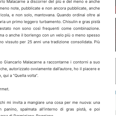
arlo Malacarne a discorrer del più e del meno e anche
e meno note, pubblicate e non ancora pubblicate, anche
icola, e non solo, mantovana. Quando ordinai oltre ai
ll’aria un primo leggero turbamento. Chisulin e gras pistà
pestato non sono così frequenti come combinazione.
dina o anche il borlengo con un velo più o meno spesso
 ho vissuto per 25 anni una tradizione consolidata. Più
ico Giancarlo Malacarne a raccontarne i contorni a suo
che, autorizzato ovviamente dall’autore, ho il piacere e
, qui a “Quella volta”.
urmet.
cchi mi invita a mangiare una cosa per me nuova: una
 panino, spalmata all’interno di gras pistà, e poi
arsa di Parmigiano-Reggiano.