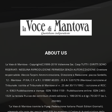
ABOUT US
La Voce di Mantova - Copyright(C)1999-2019 Vidiemme Soc. Coop TUTTI I DIRITTI SONO
RISERVATI. NESSUNA RIPRODUZIONE PERMESSA SENZA AUTORIZZAZIONE Direttore
responsabile: Alessio Tarpini Amministrazione, Direzione e Redazione: piazza Sordello,
12 - Mantova - P.IVA, C.F. e R.I. 01898140205 - R.E.A. 0207279 (Mantova) iscrizione al
Tribunale: iscritta al Tribunale di Mantova al n. 25 del 30/11/1992 - iscrizione al ROC:
n. 9363 Pubblicazione a stampa: ISSN 1594-1159 - Pubblicazione online: ISSN 2465-
132X La testata fruisce dei contributi diretti editoria L. 198/2016 e d.lgs 70/2017 (ex L.
250/90)
“La Voce di Mantova tramite la Fipeg (Federazione Italiana Piccoli Editori Giornali),
aderendo alla carta dei servizi dell'USPI ha accettato il Codice di Autodisciplina della