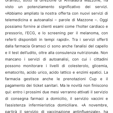
Gramsci, sotto la direzione di Annalaura Mazzone, ha
visto un potenziamento significativo dei servizi.
«Abbiamo ampliato la nostra offerta con nuovi servizi di
telemedicina e autoanalisi – parole di Mazzone –. Oggi
possiamo fornire ai clienti esami come l’holter cardiaco e
pressorio, l’ECG, e lo screening per il melanoma, con
referti disponibili in tempi rapidi». Tra i servizi offerti
dalla farmacia Gramsci ci sono anche l’analisi del capello
e il test dell’udito, oltre alla consulenza nutrizionale. Non
mancano i servizi di autoanalisi, con cui i cittadini
possono monitorare i livelli di colesterolo, glicemia,
ematocrito, acido urico, acido lattico e enzimi epatici. La
farmacia gestisce anche le prenotazioni Cup e il
pagamento dei ticket sanitari. Ma le novità non finiscono
qui: entro i prossimi due mesi verranno attivati il servizio
di consegna farmaci a domicilio, il servizio vaccini e
l’assistenza infermieristica domiciliare. «A novembre,
partirà il servizio di vaccinazione antinfluenzale», ha