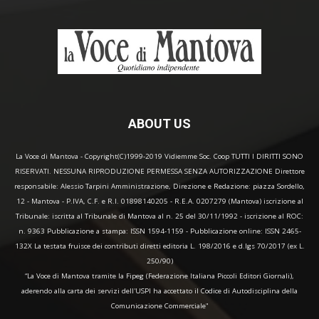
ABOUT US
La Voce di Mantova - Copyright(C)1999-2019 Vidiemme Soc. Coop TUTTI I DIRITTI SONO
RISERVATI. NESSUNA RIPRODUZIONE PERMESSA SENZA AUTORIZZAZIONE Direttore
responsabile: Alessio Tarpini Amministrazione, Direzione e Redazione: piazza Sordello,
12 - Mantova - P.IVA, C.F. e R.I. 01898140205 - R.E.A. 0207279 (Mantova) iscrizione al
Tribunale: iscritta al Tribunale di Mantova al n. 25 del 30/11/1992 - iscrizione al ROC:
n. 9363 Pubblicazione a stampa: ISSN 1594-1159 - Pubblicazione online: ISSN 2465-
132X La testata fruisce dei contributi diretti editoria L. 198/2016 e d.lgs 70/2017 (ex L.
250/90)
“La Voce di Mantova tramite la Fipeg (Federazione Italiana Piccoli Editori Giornali),
aderendo alla carta dei servizi dell'USPI ha accettato il Codice di Autodisciplina della
Comunicazione Commerciale"