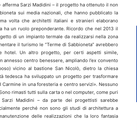
 afferma Sarzi Madidini – il progetto ha ottenuto il non
abbioneta sui media nazionali, che hanno pubblicato la
ma volta che architetti italiani e stranieri elaborano
sia ha un ruolo preponderante. Ricordo che nel 2013 il
getto di un impianto termale da realizzarsi nella zona
ementare il turismo le “Terme di Sabbioneta” avrebbero
me hotel. Un altro progetto, per certi aspetti simile,
con annesso centro benessere, ampliando l’ex convento
iposo) vicino al bastione San Nicolò, dietro la chiesa
ità tedesca ha sviluppato un progetto per trasformare
el Carmine in una foresteria e centro servizi». Nessuno
 Sono rimasti tutti sulla carta o nel computer, come puri
 Sarzi Madidini – da parte dei progettisti sarebbe
cialmente perché non sono gli studi di architettura a
anutenzione delle realizzazioni che la loro fantasia