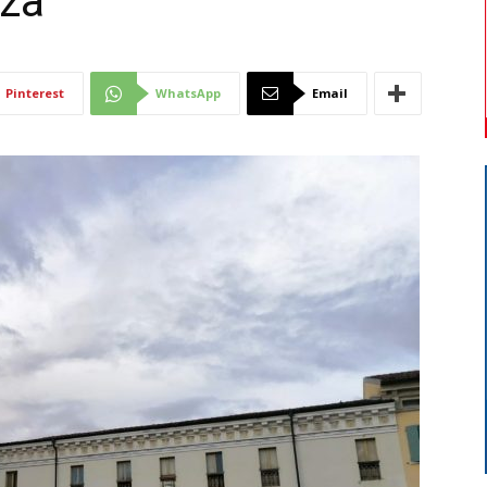
za”
Di
Pinterest
WhatsApp
Email
Mantova