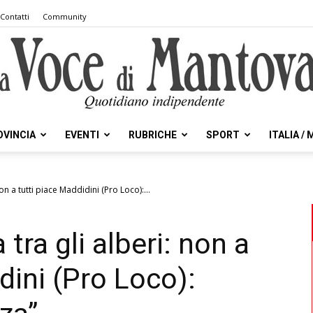
Contatti
Community
OVINCIA
EVENTI
RUBRICHE
SPORT
ITALIA /
la
on a tutti piace Maddidini (Pro Loco):...
tra gli alberi: non a
Voce
dini (Pro Loco):