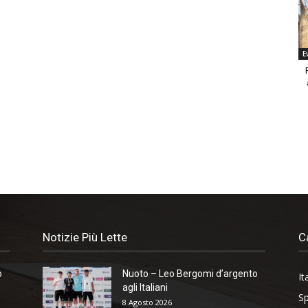
E
Notizie Più Lette
C
o
Nuoto – Leo Bergomi d’argento
It
agli Italiani
Sp
8 Agosto 2026