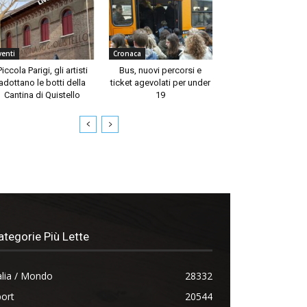
venti
Cronaca
Piccola Parigi, gli artisti
Bus, nuovi percorsi e
adottano le botti della
ticket agevolati per under
Cantina di Quistello
19
ategorie Più Lette
alia / Mondo
28332
ort
20544