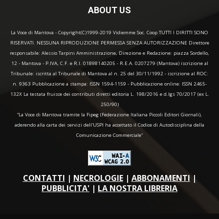
ABOUT US
La Voce di Mantova - Copyright(C)1999-2019 Vidiemme Soc. Coop TUTTI I DIRITTI SONO
RISERVATI. NESSUNA RIPRODUZIONE PERMESSA SENZA AUTORIZZAZIONE Direttore
responsabile: Alessio Tarpini Amministrazione, Direzione e Redazione: piazza Sordello,
12 - Mantova - P.IVA, C.F. e R.I. 01898140205 - R.E.A. 0207279 (Mantova) iscrizione al
Tribunale: iscritta al Tribunale di Mantova al n. 25 del 30/11/1992 - iscrizione al ROC:
n. 9363 Pubblicazione a stampa: ISSN 1594-1159 - Pubblicazione online: ISSN 2465-
132X La testata fruisce dei contributi diretti editoria L. 198/2016 e d.lgs 70/2017 (ex L.
250/90)
“La Voce di Mantova tramite la Fipeg (Federazione Italiana Piccoli Editori Giornali),
aderendo alla carta dei servizi dell'USPI ha accettato il Codice di Autodisciplina della
Comunicazione Commerciale"
CONTATTI
|
NECROLOGIE
|
ABBONAMENTI
|
PUBBLICITA'
|
LA NOSTRA LIBRERIA