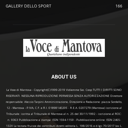
GALLERY DELLO SPORT
166
ABOUT US
La Voce di Mantova - Copyright(C)1999-2019 Vidiemme Soc. Coop TUTTI I DIRITTI SONO
RISERVATI. NESSUNA RIPRODUZIONE PERMESSA SENZA AUTORIZZAZIONE Direttore
responsabile: Alessio Tarpini Amministrazione, Direzione e Redazione: piazza Sordello,
12 - Mantova - P.IVA, C.F. e R.I. 01898140205 - R.E.A. 0207279 (Mantova) iscrizione al
Tribunale: iscritta al Tribunale di Mantova al n. 25 del 30/11/1992 - iscrizione al ROC:
n. 9363 Pubblicazione a stampa: ISSN 1594-1159 - Pubblicazione online: ISSN 2465-
132X La testata fruisce dei contributi diretti editoria L. 198/2016 e d.lgs 70/2017 (ex L.