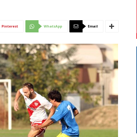
Di
Pinterest
WhatsApp
Email
Mantova