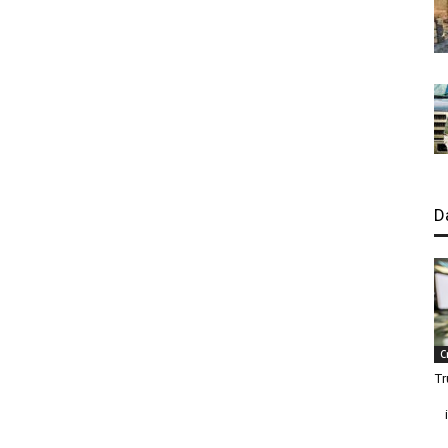
D
C
Tr