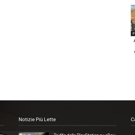
P
Notizie Più Lette
C