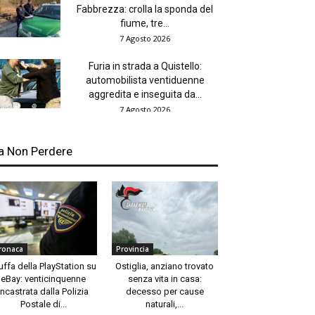
Fabbrezza: crolla la sponda del
fiume, tre...
7 Agosto 2026
Furia in strada a Quistello:
automobilista ventiduenne
aggredita e inseguita da...
7 Agosto 2026
a Non Perdere
ronaca
Provincia
uffa della PlayStation su
Ostiglia, anziano trovato
eBay: venticinquenne
senza vita in casa:
incastrata dalla Polizia
decesso per cause
Postale di...
naturali,...