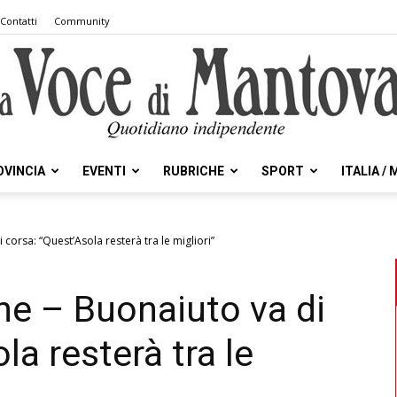
Contatti
Community
OVINCIA
EVENTI
RUBRICHE
SPORT
ITALIA /
la
corsa: “Quest’Asola resterà tra le migliori”
e – Buonaiuto va di
Voce
la resterà tra le