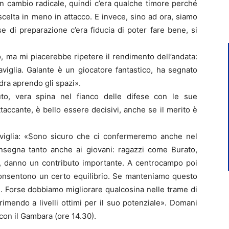
un cambio radicale, quindi c’era qualche timore perché
scelta in meno in attacco. E invece, sino ad ora, siamo
se di preparazione c’era fiducia di poter fare bene, si
 ma mi piacerebbe ripetere il rendimento dell’andata:
viglia. Galante è un giocatore fantastico, ha segnato
dra aprendo gli spazi».
o, vera spina nel fianco delle difese con le sue
ttaccante, è bello essere decisivi, anche se il merito è
viglia: «Sono sicuro che ci confermeremo anche nel
nsegna tanto anche ai giovani: ragazzi come Burato,
i, danno un contributo importante. A centrocampo poi
 consentono un certo equilibrio. Se manteniamo questo
i. Forse dobbiamo migliorare qualcosina nelle trame di
imendo a livelli ottimi per il suo potenziale». Domani
t con il Gambara (ore 14.30).