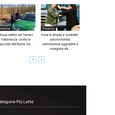
rovincia
Provincia
Abusi edilizi sul Tartaro
Furia in strada a Quistello:
Fabbrezza: crolla la
automobilista
sponda del fiume, tre...
ventiduenne aggredita e
inseguita da...
ategorie Più Lette