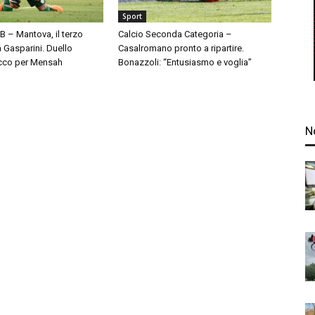
Sport
 B – Mantova, il terzo
Calcio Seconda Categoria –
à Gasparini. Duello
Casalromano pronto a ripartire.
cco per Mensah
Bonazzoli: “Entusiasmo e voglia”
N