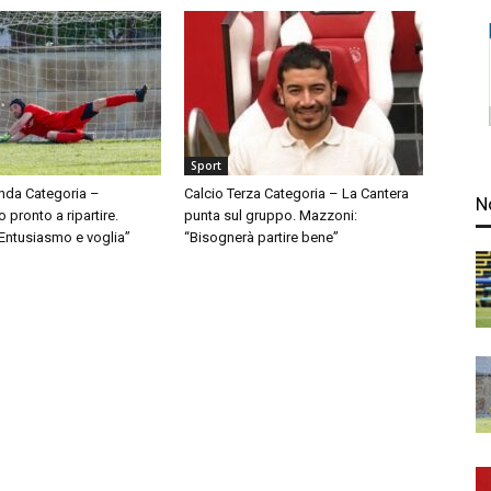
Sport
nda Categoria –
Calcio Terza Categoria – La Cantera
N
pronto a ripartire.
punta sul gruppo. Mazzoni:
“Entusiasmo e voglia”
“Bisognerà partire bene”