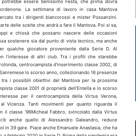
rto potrebbe essere benissimo Festa, che prima dovrà
 Pordenone. La settimana di lavoro in casa Mantova
cato tra i dirigenti biancorossi e mister Possanzini.
te delle scelte che andrà a fare il Mantova. Poi si sa,
luppi e chissà che possano nascere delle occasioni
ssa sostenere sia dal punto di vista tecnico, ma anche
er qualche giocatore proveniente dalla Serie D. Al
l’interesse di altri club. Tra i profili che starebbe
rotonda, centrocampista d’inserimento classe 2002, di
a Sanremese lo scorso anno, collezionando 16 presenze
tra i possibili obiettivi del Mantova per la prossima
pista classe 2001 di proprietà dell’Entella e lo scorso
teresse per il centrocampista della Virtus Verona,
al Vicenza. Tanti movimenti per quanto riguarda il
 il classe ‘96Micheal Fabbro, svincolato dalla Virtus
 c’è anche quello di Alessandro Galeandro, reduce
 gol in 39 gare. Piace anche Emanuele Anastasia, che ha
io a febbraio 2020 in Serie D. Prima della pandemia era