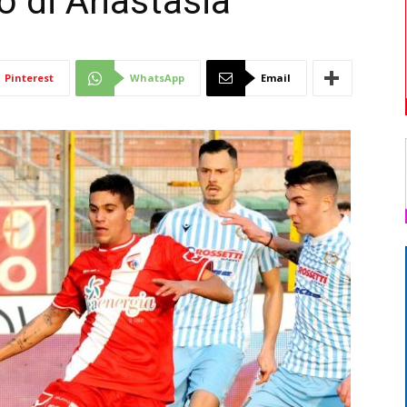
no di Anastasia
Di
Pinterest
WhatsApp
Email
Mantova