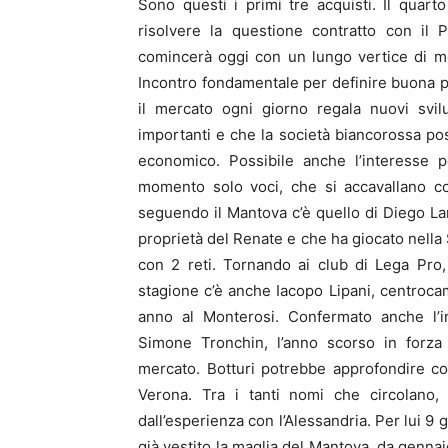
Sono questi i primi tre acquisti. Il qua
risolvere la questione contratto con il
comincerà oggi con un lungo vertice di mer
Incontro fondamentale per definire buona par
il mercato ogni giorno regala nuovi svi
importanti e che la società biancorossa po
economico. Possibile anche l’interesse p
momento solo voci, che si accavallano con 
seguendo il Mantova c’è quello di Diego La
proprietà del Renate e che ha giocato nell
con 2 reti. Tornando ai club di Lega Pro, 
stagione c’è anche Iacopo Lipani, centrocam
anno al Monterosi. Confermato anche l’in
Simone Tronchin, l’anno scorso in forza 
mercato. Botturi potrebbe approfondire con
Verona. Tra i tanti nomi che circolano,
dall’esperienza con l’Alessandria. Per lui 9
già vestito la maglia del Mantova, da genna