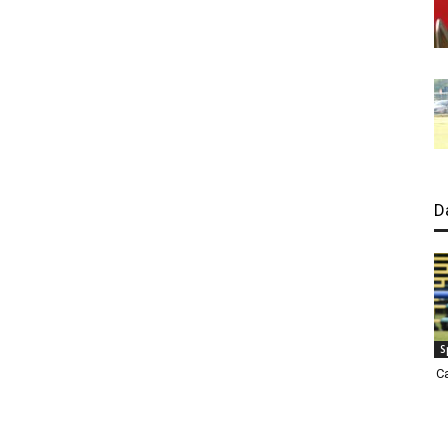
D
S
C