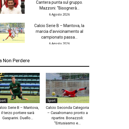
Cantera punta sul gruppo.
Mazzoni: “Bisognerà...
6 Agosto 2026
Calcio Serie B – Mantova, la
marcia d’avvicinamento al
campionato passa...
6 Agosto 2026
a Non Perdere
port
Sport
alcio Serie B – Mantova,
Calcio Seconda Categoria
il terzo portiere sarà
– Casalromano pronto a
Gasparini. Duello...
ripartire. Bonazzoli:
“Entusiasmo e...