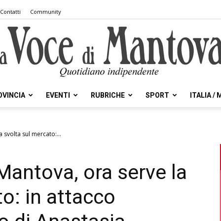
Contatti
Community
OVINCIA
EVENTI
RUBRICHE
SPORT
ITALIA /
la
 svolta sul mercato:...
Mantova, ora serve la
Voce
o: in attacco