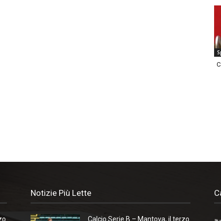
S
C
Notizie Più Lette
C
zo
Calcio Serie B – Mantova, il terzo