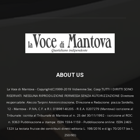
ABOUT US
La Voce di Mantova - Copyright(C)1999-2019 Vidiemme Soc. Coop TUTTI I DIRITTI SONO
RISERVATI. NESSUNA RIPRODUZIONE PERMESSA SENZA AUTORIZZAZIONE Direttore
responsabile: Alessio Tarpini Amministrazione, Direzione e Redazione: piazza Sordello,
12 - Mantova - P.IVA, C.F. e R.I. 01898140205 - R.E.A. 0207279 (Mantova) iscrizione al
Tribunale: iscritta al Tribunale di Mantova al n. 25 del 30/11/1992 - iscrizione al ROC:
n. 9363 Pubblicazione a stampa: ISSN 1594-1159 - Pubblicazione online: ISSN 2465-
132X La testata fruisce dei contributi diretti editoria L. 198/2016 e d.lgs 70/2017 (ex L.
250/90)