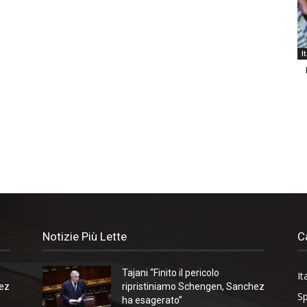
I
Notizie Più Lette
C
Tajani “Finito il pericolo
It
hez
ripristiniamo Schengen, Sanchez
Sp
ha esagerato”