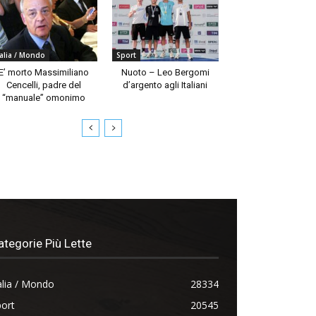
talia / Mondo
Sport
E’ morto Massimiliano
Nuoto – Leo Bergomi
Cencelli, padre del
d’argento agli Italiani
“manuale” omonimo
ategorie Più Lette
alia / Mondo
28334
ort
20545