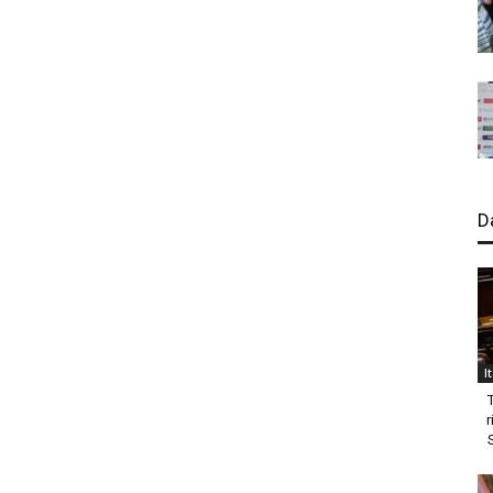
D
I
r