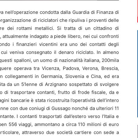
nell’operazione condotta dalla Guardia di Finanza di
nizzazione di riciclatori che ripuliva i proventi delle
re dei rottami metallici. Si tratta di un cittadino di
 attualmente indagato a piede libero, nei cui confronti
ndo i finanzieri vicentini era uno dei contatti degli
, cui veniva consegnato il denaro riciclato. In almeno
esti spalloni, un uomo di nazionalità italiana, 200mila
nquere operava tra Vicenza, Padova, Verona, Brescia,
on collegamenti in Germania, Slovenia e Cina, ed era
ita da un 51enne di Arzignano sospettato di svolgere
 di trasportare contanti, frutto di frode fiscale, da e
gini bancarie è stata ricostruita l’operatività dell’intero
1enne con due coniugi di Gussago nonché da ulteriori 11
ante. I contanti trasportati dall’estero verso l’Italia e
ben 556 viaggi, ammontano a circa 110 milioni di euro
particolare, attraverso due società cartiere con sede a