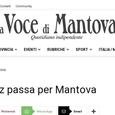
Contatti
Community
OVINCIA
EVENTI
RUBRICHE
SPORT
ITALIA /
la
ntova
litz passa per Mantova
Voce
Pinterest
WhatsApp
Email