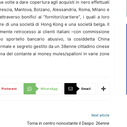
 volte a dare copertura agli acquisti in nero effettuati
Brescia, Mantova, Bolzano, Alessandria, Roma, Milano e
ttraverso bonifici ai “fornitori/cartiere”, i quali a loro
ore di una società di Hong Kong e una società belga. Il
amente retrocesso ai clienti italiani –con commissione
 uno sportello bancario abusivo, la cosiddetta China
ormale e segreto gestito da un 38enne cittadino cinese
na del contante ai money mules/spalloni in varie zone
Pinterest
WhatsApp
Email
Next article
Torna in centro nonostante il Daspo: 26enne