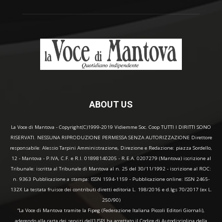
ABOUT US
La Voce di Mantova - Copyright(C)1999-2019 Vidiemme Soc. Coop TUTTI I DIRITTI SONO
RISERVATI. NESSUNA RIPRODUZIONE PERMESSA SENZA AUTORIZZAZIONE Direttore
responsabile: Alessio Tarpini Amministrazione, Direzione e Redazione: piazza Sordello,
12 - Mantova - P.IVA, C.F. e R.I. 01898140205 - R.E.A. 0207279 (Mantova) iscrizione al
Tribunale: iscritta al Tribunale di Mantova al n. 25 del 30/11/1992 - iscrizione al ROC:
n. 9363 Pubblicazione a stampa: ISSN 1594-1159 - Pubblicazione online: ISSN 2465-
132X La testata fruisce dei contributi diretti editoria L. 198/2016 e d.lgs 70/2017 (ex L.
250/90)
“La Voce di Mantova tramite la Fipeg (Federazione Italiana Piccoli Editori Giornali),
aderendo alla carta dei servizi dell'USPI ha accettato il Codice di Autodisciplina della