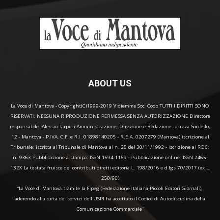
ABOUT US
La Voce di Mantova - Copyright(C)1999-2019 Vidiemme Soc. Coop TUTTI I DIRITTI SONO
RISERVATI. NESSUNA RIPRODUZIONE PERMESSA SENZA AUTORIZZAZIONE Direttore
responsabile: Alessio Tarpini Amministrazione, Direzione e Redazione: piazza Sordello,
12 - Mantova - P.IVA, C.F. e R.I. 01898140205 - R.E.A. 0207279 (Mantova) iscrizione al
Tribunale: iscritta al Tribunale di Mantova al n. 25 del 30/11/1992 - iscrizione al ROC:
n. 9363 Pubblicazione a stampa: ISSN 1594-1159 - Pubblicazione online: ISSN 2465-
132X La testata fruisce dei contributi diretti editoria L. 198/2016 e d.lgs 70/2017 (ex L.
250/90)
“La Voce di Mantova tramite la Fipeg (Federazione Italiana Piccoli Editori Giornali),
aderendo alla carta dei servizi dell'USPI ha accettato il Codice di Autodisciplina della
Comunicazione Commerciale"