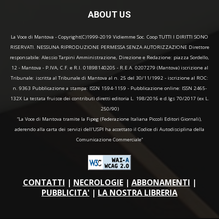
ABOUT US
La Voce di Mantova - Copyright(C)1999-2019 Vidiemme Soc. Coop TUTTI I DIRITTI SONO
RISERVATI. NESSUNA RIPRODUZIONE PERMESSA SENZA AUTORIZZAZIONE Direttore
responsabile: Alessio Tarpini Amministrazione, Direzione e Redazione: piazza Sordello,
12 - Mantova - P.IVA, C.F. e R.I. 01898140205 - R.E.A. 0207279 (Mantova) iscrizione al
Tribunale: iscritta al Tribunale di Mantova al n. 25 del 30/11/1992 - iscrizione al ROC:
n. 9363 Pubblicazione a stampa: ISSN 1594-1159 - Pubblicazione online: ISSN 2465-
132X La testata fruisce dei contributi diretti editoria L. 198/2016 e d.lgs 70/2017 (ex L.
250/90)
“La Voce di Mantova tramite la Fipeg (Federazione Italiana Piccoli Editori Giornali),
aderendo alla carta dei servizi dell'USPI ha accettato il Codice di Autodisciplina della
Comunicazione Commerciale"
CONTATTI
|
NECROLOGIE
|
ABBONAMENTI
|
PUBBLICITA'
|
LA NOSTRA LIBRERIA