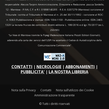
responsabile: Alessio Tarpini Amministrazione, Direzione e Redazione: piazza Sordello,
12 - Mantova - P.IVA, C.F. e R.I. 01898140205 - R.E.A. 0207279 (Mantova) iscrizione al
Tribunale: iscritta al Tribunale di Mantova al n. 25 del 30/11/1992 - iscrizione al ROC:
n. 9363 Pubblicazione a stampa: ISSN 1594-1159 - Pubblicazione online: ISSN 2465-
132X La testata fruisce dei contributi diretti editoria L. 198/2016 e d.lgs 70/2017 (ex L.
250/90)
“La Voce di Mantova tramite la Fipeg (Federazione Italiana Piccoli Editori Giornali),
aderendo alla carta dei servizi dell'USPI ha accettato il Codice di Autodisciplina della
Comunicazione Commerciale"
CONTATTI
|
NECROLOGIE
|
ABBONAMENTI
|
PUBBLICITA'
|
LA NOSTRA LIBRERIA
Nota sulla Privacy
Contatti
Nota sull’utilizzo dei Cookie
Amministrazione trasparente
© Tutti i diritti riservati