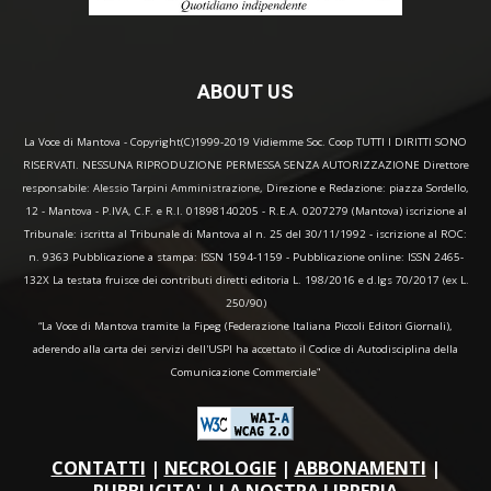
ABOUT US
La Voce di Mantova - Copyright(C)1999-2019 Vidiemme Soc. Coop TUTTI I DIRITTI SONO
RISERVATI. NESSUNA RIPRODUZIONE PERMESSA SENZA AUTORIZZAZIONE Direttore
responsabile: Alessio Tarpini Amministrazione, Direzione e Redazione: piazza Sordello,
12 - Mantova - P.IVA, C.F. e R.I. 01898140205 - R.E.A. 0207279 (Mantova) iscrizione al
Tribunale: iscritta al Tribunale di Mantova al n. 25 del 30/11/1992 - iscrizione al ROC:
n. 9363 Pubblicazione a stampa: ISSN 1594-1159 - Pubblicazione online: ISSN 2465-
132X La testata fruisce dei contributi diretti editoria L. 198/2016 e d.lgs 70/2017 (ex L.
250/90)
“La Voce di Mantova tramite la Fipeg (Federazione Italiana Piccoli Editori Giornali),
aderendo alla carta dei servizi dell'USPI ha accettato il Codice di Autodisciplina della
Comunicazione Commerciale"
CONTATTI
|
NECROLOGIE
|
ABBONAMENTI
|