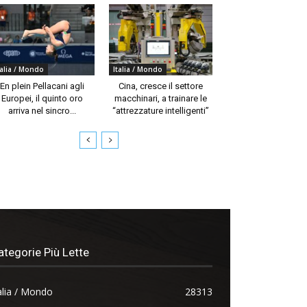
talia / Mondo
Italia / Mondo
En plein Pellacani agli
Cina, cresce il settore
Europei, il quinto oro
macchinari, a trainare le
arriva nel sincro...
“attrezzature intelligenti”
ategorie Più Lette
alia / Mondo
28313