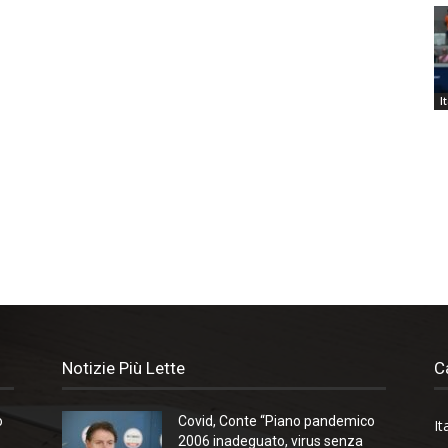
I
Notizie Più Lette
C
o
Covid, Conte “Piano pandemico
It
2006 inadeguato, virus senza