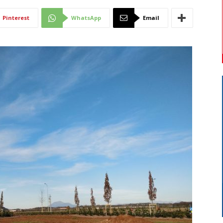
Di
Pinterest
WhatsApp
Email
Mantova