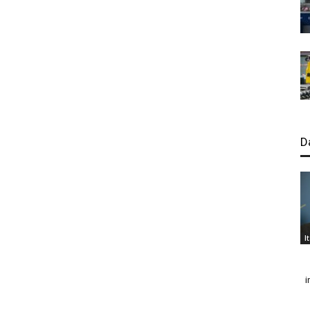
D
I
i