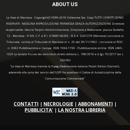
ABOUT US
La Voce di Mantova - Copyright(C)1999-2019 Vidiemme Soc. Coop TUTTI I DIRITTI SONO
RISERVATI. NESSUNA RIPRODUZIONE PERMESSA SENZA AUTORIZZAZIONE Direttore
responsabile: Alessio Tarpini Amministrazione, Direzione e Redazione: piazza Sordello,
12 - Mantova - P.IVA, C.F. e R.I. 01898140205 - R.E.A. 0207279 (Mantova) iscrizione al
Tribunale: iscritta al Tribunale di Mantova al n. 25 del 30/11/1992 - iscrizione al ROC:
n. 9363 Pubblicazione a stampa: ISSN 1594-1159 - Pubblicazione online: ISSN 2465-
132X La testata fruisce dei contributi diretti editoria L. 198/2016 e d.lgs 70/2017 (ex L.
250/90)
“La Voce di Mantova tramite la Fipeg (Federazione Italiana Piccoli Editori Giornali),
aderendo alla carta dei servizi dell'USPI ha accettato il Codice di Autodisciplina della
Comunicazione Commerciale"
CONTATTI
|
NECROLOGIE
|
ABBONAMENTI
|
PUBBLICITA'
|
LA NOSTRA LIBRERIA