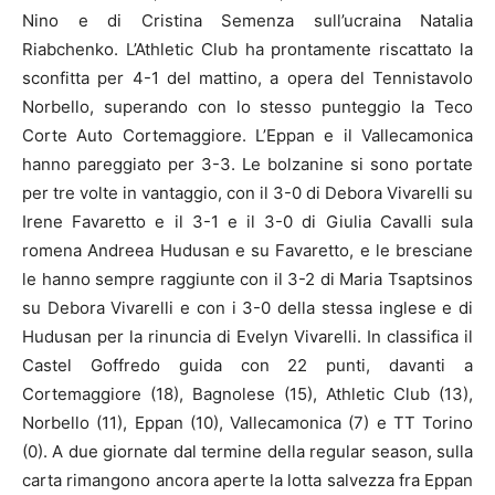
Nino e di Cristina Semenza sull’ucraina Natalia
Riabchenko. L’Athletic Club ha prontamente riscattato la
sconfitta per 4-1 del mattino, a opera del Tennistavolo
Norbello, superando con lo stesso punteggio la Teco
Corte Auto Cortemaggiore. L’Eppan e il Vallecamonica
hanno pareggiato per 3-3. Le bolzanine si sono portate
per tre volte in vantaggio, con il 3-0 di Debora Vivarelli su
Irene Favaretto e il 3-1 e il 3-0 di Giulia Cavalli sula
romena Andreea Hudusan e su Favaretto, e le bresciane
le hanno sempre raggiunte con il 3-2 di Maria Tsaptsinos
su Debora Vivarelli e con i 3-0 della stessa inglese e di
Hudusan per la rinuncia di Evelyn Vivarelli. In classifica il
Castel Goffredo guida con 22 punti, davanti a
Cortemaggiore (18), Bagnolese (15), Athletic Club (13),
Norbello (11), Eppan (10), Vallecamonica (7) e TT Torino
(0). A due giornate dal termine della regular season, sulla
carta rimangono ancora aperte la lotta salvezza fra Eppan