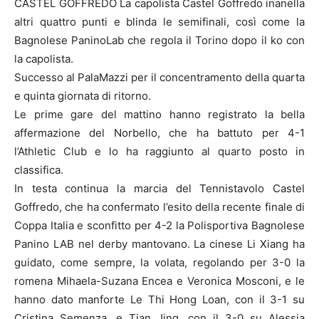
CASTEL GOFFREDO La capolista Castel Goffredo inanella
altri quattro punti e blinda le semifinali, così come la
Bagnolese PaninoLab che regola il Torino dopo il ko con
la capolista.
Successo al PalaMazzi per il concentramento della quarta
e quinta giornata di ritorno.
Le prime gare del mattino hanno registrato la bella
affermazione del Norbello, che ha battuto per 4-1
l’Athletic Club e lo ha raggiunto al quarto posto in
classifica.
In testa continua la marcia del Tennistavolo Castel
Goffredo, che ha confermato l’esito della recente finale di
Coppa Italia e sconfitto per 4-2 la Polisportiva Bagnolese
Panino LAB nel derby mantovano. La cinese Li Xiang ha
guidato, come sempre, la volata, regolando per 3-0 la
romena Mihaela-Suzana Encea e Veronica Mosconi, e le
hanno dato manforte Le Thi Hong Loan, con il 3-1 su
Cristina Semenza, e Tian Jing, con il 3-0 su Alessia