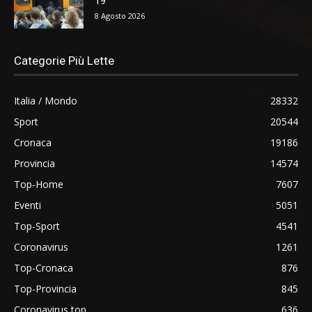
19
8 Agosto 2026
Categorie Più Lette
Italia / Mondo
28332
Sport
20544
Cronaca
19186
Provincia
14574
Top-Home
7607
Eventi
5051
Top-Sport
4541
Coronavirus
1261
Top-Cronaca
876
Top-Provincia
845
Coronavirus top
636