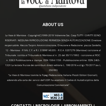
ABOUT US
La Voce di Mantova - Copyright(C)1999-2019 Vidiemme Soc. Coop TUTTI I DIRITTI SONO
RISERVATI. NESSUNA RIPRODUZIONE PERMESSA SENZA AUTORIZZAZIONE Direttore
responsabile: Alessio Tarpini Amministrazione, Direzione e Redazione: piazza Sordello,
12 - Mantova - P.IVA, C.F. e R.I. 01898140205 - R.E.A. 0207279 (Mantova) iscrizione al
Tribunale: iscritta al Tribunale di Mantova al n. 25 del 30/11/1992 - iscrizione al ROC:
n. 9363 Pubblicazione a stampa: ISSN 1594-1159 - Pubblicazione online: ISSN 2465-
132X La testata fruisce dei contributi diretti editoria L. 198/2016 e d.lgs 70/2017 (ex L.
250/90)
“La Voce di Mantova tramite la Fipeg (Federazione Italiana Piccoli Editori Giornali),
aderendo alla carta dei servizi dell'USPI ha accettato il Codice di Autodisciplina della
Comunicazione Commerciale"
CONTATTI
|
NECROLOGIE
|
ABBONAMENTI
|