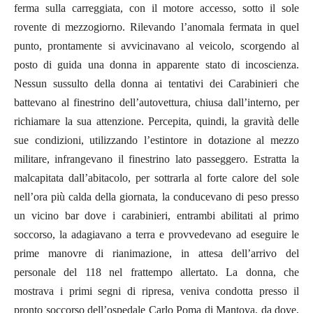
ferma sulla carreggiata, con il motore accesso, sotto il sole
rovente di mezzogiorno. Rilevando l’anomala fermata in quel
punto, prontamente si avvicinavano al veicolo, scorgendo al
posto di guida una donna in apparente stato di incoscienza.
Nessun sussulto della donna ai tentativi dei Carabinieri che
battevano al finestrino dell’autovettura, chiusa dall’interno, per
richiamare la sua attenzione. Percepita, quindi, la gravità delle
sue condizioni, utilizzando l’estintore in dotazione al mezzo
militare, infrangevano il finestrino lato passeggero. Estratta la
malcapitata dall’abitacolo, per sottrarla al forte calore del sole
nell’ora più calda della giornata, la conducevano di peso presso
un vicino bar dove i carabinieri, entrambi abilitati al primo
soccorso, la adagiavano a terra e provvedevano ad eseguire le
prime manovre di rianimazione, in attesa dell’arrivo del
personale del 118 nel frattempo allertato. La donna, che
mostrava i primi segni di ripresa, veniva condotta presso il
pronto soccorso dell’ospedale Carlo Poma di Mantova, da dove,