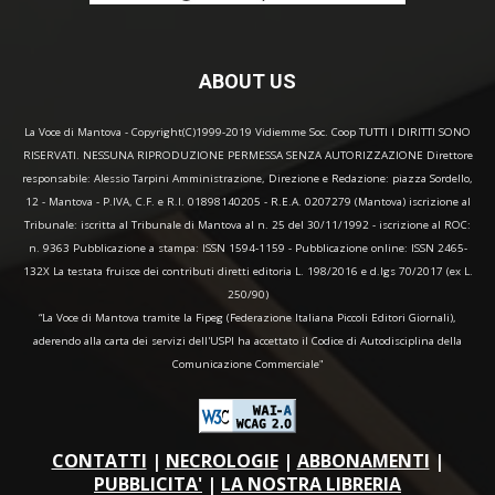
ABOUT US
La Voce di Mantova - Copyright(C)1999-2019 Vidiemme Soc. Coop TUTTI I DIRITTI SONO
RISERVATI. NESSUNA RIPRODUZIONE PERMESSA SENZA AUTORIZZAZIONE Direttore
responsabile: Alessio Tarpini Amministrazione, Direzione e Redazione: piazza Sordello,
12 - Mantova - P.IVA, C.F. e R.I. 01898140205 - R.E.A. 0207279 (Mantova) iscrizione al
Tribunale: iscritta al Tribunale di Mantova al n. 25 del 30/11/1992 - iscrizione al ROC:
n. 9363 Pubblicazione a stampa: ISSN 1594-1159 - Pubblicazione online: ISSN 2465-
132X La testata fruisce dei contributi diretti editoria L. 198/2016 e d.lgs 70/2017 (ex L.
250/90)
“La Voce di Mantova tramite la Fipeg (Federazione Italiana Piccoli Editori Giornali),
aderendo alla carta dei servizi dell'USPI ha accettato il Codice di Autodisciplina della
Comunicazione Commerciale"
CONTATTI
|
NECROLOGIE
|
ABBONAMENTI
|
PUBBLICITA'
|
LA NOSTRA LIBRERIA