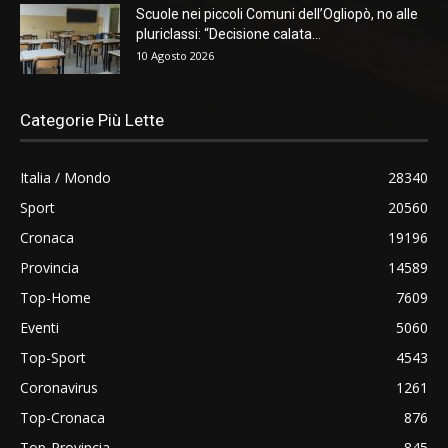
Scuole nei piccoli Comuni dell’Ogliopò, no alle
pluriclassi: “Decisione calata...
10 Agosto 2026
Categorie Più Lette
Italia / Mondo
28340
Sport
20560
Cronaca
19196
Provincia
14589
Top-Home
7609
Eventi
5060
Top-Sport
4543
Coronavirus
1261
Top-Cronaca
876
Top-Provincia
845