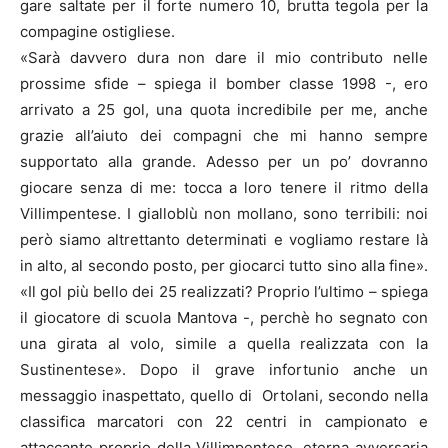
gare saltate per il forte numero 10, brutta tegola per la
compagine ostigliese.
«Sarà davvero dura non dare il mio contributo nelle
prossime sfide – spiega il bomber classe 1998 -, ero
arrivato a 25 gol, una quota incredibile per me, anche
grazie all’aiuto dei compagni che mi hanno sempre
supportato alla grande. Adesso per un po’ dovranno
giocare senza di me: tocca a loro tenere il ritmo della
Villimpentese. I gialloblù non mollano, sono terribili: noi
però siamo altrettanto determinati e vogliamo restare là
in alto, al secondo posto, per giocarci tutto sino alla fine».
«Il gol più bello dei 25 realizzati? Proprio l’ultimo – spiega
il giocatore di scuola Mantova -, perchè ho segnato con
una girata al volo, simile a quella realizzata con la
Sustinentese». Dopo il grave infortunio anche un
messaggio inaspettato, quello di Ortolani, secondo nella
classifica marcatori con 22 centri in campionato e
attaccante proprio della Villimpentese, eterna avversaria