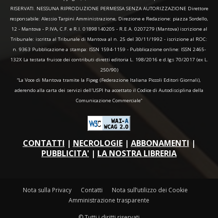
RISERVATI. NESSUNA RIPRODUZIONE PERMESSA SENZA AUTORIZZAZIONE Direttore
responsabile: Alessio Tarpini Amministrazione, Direzione e Redazione: piazza Sordello,
12 - Mantova - P.IVA, C.F. e R.I. 01898140205 - R.E.A. 0207279 (Mantova) iscrizione al
Tribunale: iscritta al Tribunale di Mantova al n. 25 del 30/11/1992 - iscrizione al ROC:
n. 9363 Pubblicazione a stampa: ISSN 1594-1159 - Pubblicazione online: ISSN 2465-
132X La testata fruisce dei contributi diretti editoria L. 198/2016 e d.lgs 70/2017 (ex L.
250/90)
“La Voce di Mantova tramite la Fipeg (Federazione Italiana Piccoli Editori Giornali),
aderendo alla carta dei servizi dell'USPI ha accettato il Codice di Autodisciplina della
Comunicazione Commerciale"
CONTATTI
|
NECROLOGIE
|
ABBONAMENTI
|
PUBBLICITA'
|
LA NOSTRA LIBRERIA
Nota sulla Privacy
Contatti
Nota sull’utilizzo dei Cookie
Amministrazione trasparente
© Tutti i diritti riservati