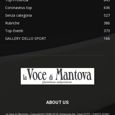
Coronavirus top
636
Senza categoria
527
Rubriche
386
Top-Eventi
373
GALLERY DELLO SPORT
166
ABOUT US
La Voce di Mantova - Copyright(C)1999-2019 Vidiemme Soc. Coop TUTTI I DIRITTI SONO